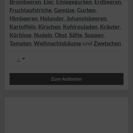
Brombeeren
,
Eier
,
Einlegegurken
,
Erdbeeren
,
Fruchtaufstriche
,
Gemüse
,
Gurken
,
Himbeeren
,
Holunder
,
Johannisbeeren
,
Kartoffeln
,
Kirschen
,
Kohlrouladen
,
Kräuter
,
Kürbisse
,
Nudeln
,
Obst
,
Säfte
,
Suppen
,
Tomaten
,
Weihnachtsbäume
und
Zwetschen
:
Zum Anbieter
Herzlich