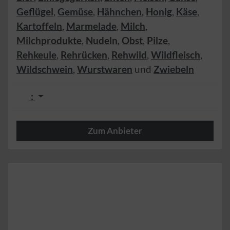
Geflügel
,
Gemüse
,
Hähnchen
,
Honig
,
Käse
,
Kartoffeln
,
Marmelade
,
Milch
,
Milchprodukte
,
Nudeln
,
Obst
,
Pilze
,
Rehkeule
,
Rehrücken
,
Rehwild
,
Wildfleisch
,
Wildschwein
,
Wurstwaren
und
Zwiebeln
:
Zum Anbieter
Herzlich