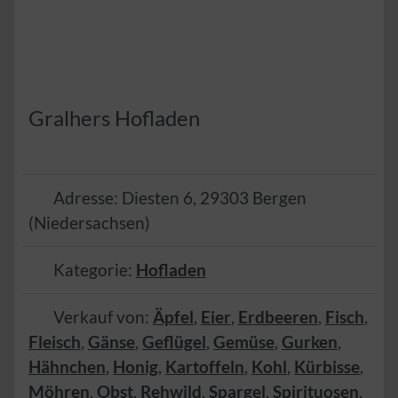
Gralhers Hofladen
Adresse:
Diesten 6
,
29303
Bergen
(
Niedersachsen
)
Kategorie:
Hofladen
Verkauf von:
Äpfel
,
Eier
,
Erdbeeren
,
Fisch
,
Fleisch
,
Gänse
,
Geflügel
,
Gemüse
,
Gurken
,
Hähnchen
,
Honig
,
Kartoffeln
,
Kohl
,
Kürbisse
,
Möhren
,
Obst
,
Rehwild
,
Spargel
,
Spirituosen
,