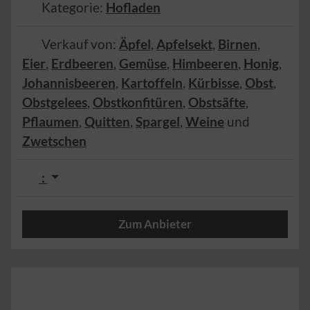
Kategorie:
Hofladen
Verkauf von:
Äpfel
,
Apfelsekt
,
Birnen
,
Eier
,
Erdbeeren
,
Gemüse
,
Himbeeren
,
Honig
,
Johannisbeeren
,
Kartoffeln
,
Kürbisse
,
Obst
,
Obstgelees
,
Obstkonfitüren
,
Obstsäfte
,
Pflaumen
,
Quitten
,
Spargel
,
Weine
und
Zwetschen
:
Zum Anbieter
Herzlich