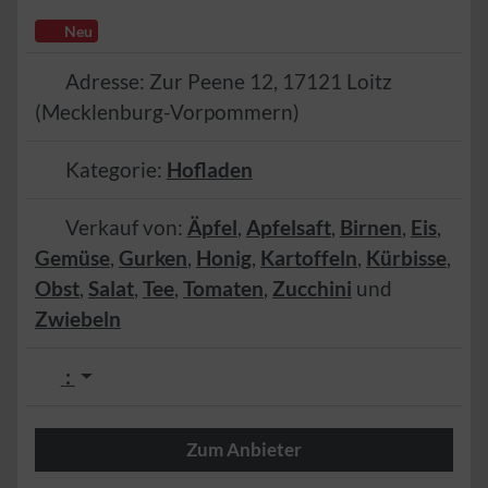
Neu
Adresse:
Zur Peene 12
,
17121
Loitz
(
Mecklenburg-Vorpommern
)
Kategorie:
Hofladen
Verkauf von:
Äpfel
,
Apfelsaft
,
Birnen
,
Eis
,
Gemüse
,
Gurken
,
Honig
,
Kartoffeln
,
Kürbisse
,
Obst
,
Salat
,
Tee
,
Tomaten
,
Zucchini
und
Zwiebeln
:
Zum Anbieter
Herzlich