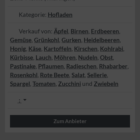
Kategorie:
Hofladen
Verkauf von:
Äpfel
,
Birnen
,
Erdbeeren
,
Gemüse
,
Grünkohl
,
Gurken
,
Heidelbeeren
,
Honig
,
Käse
,
Kartoffeln
,
Kirschen
,
Kohlrabi
,
Kürbisse
,
Lauch
,
Möhren
,
Nudeln
,
Obst
,
Pastinake
,
Pflaumen
,
Radieschen
,
Rhabarber
,
Rosenkohl
,
Rote Beete
,
Salat
,
Sellerie
,
Spargel
,
Tomaten
,
Zucchini
und
Zwiebeln
:
Zum Anbieter
Herzlich