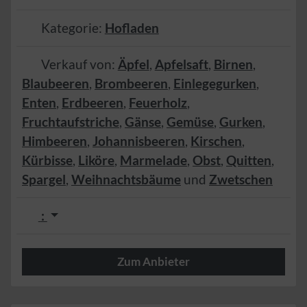
Kategorie:
Hofladen
Verkauf von:
Äpfel
,
Apfelsaft
,
Birnen
,
Blaubeeren
,
Brombeeren
,
Einlegegurken
,
Enten
,
Erdbeeren
,
Feuerholz
,
Fruchtaufstriche
,
Gänse
,
Gemüse
,
Gurken
,
Himbeeren
,
Johannisbeeren
,
Kirschen
,
Kürbisse
,
Liköre
,
Marmelade
,
Obst
,
Quitten
,
Spargel
,
Weihnachtsbäume
und
Zwetschen
:
Zum Anbieter
Herzlich