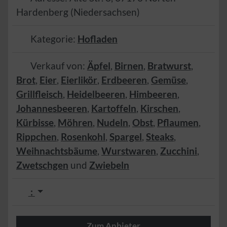
Hardenberg
(
Niedersachsen
)
Kategorie:
Hofladen
Verkauf von:
Äpfel
,
Birnen
,
Bratwurst
,
Brot
,
Eier
,
Eierlikör
,
Erdbeeren
,
Gemüse
,
Grillfleisch
,
Heidelbeeren
,
Himbeeren
,
Johannesbeeren
,
Kartoffeln
,
Kirschen
,
Kürbisse
,
Möhren
,
Nudeln
,
Obst
,
Pflaumen
,
Rippchen
,
Rosenkohl
,
Spargel
,
Steaks
,
Weihnachtsbäume
,
Wurstwaren
,
Zucchini
,
Zwetschgen
und
Zwiebeln
:
Zum Anbieter