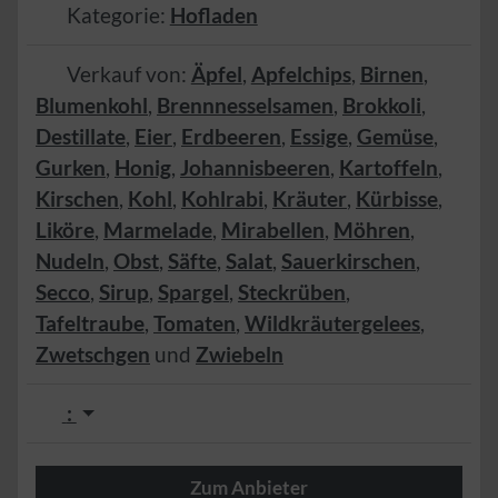
Kategorie:
Hofladen
Verkauf von:
Äpfel
,
Apfelchips
,
Birnen
,
Blumenkohl
,
Brennnesselsamen
,
Brokkoli
,
Destillate
,
Eier
,
Erdbeeren
,
Essige
,
Gemüse
,
Gurken
,
Honig
,
Johannisbeeren
,
Kartoffeln
,
Kirschen
,
Kohl
,
Kohlrabi
,
Kräuter
,
Kürbisse
,
Liköre
,
Marmelade
,
Mirabellen
,
Möhren
,
Nudeln
,
Obst
,
Säfte
,
Salat
,
Sauerkirschen
,
Secco
,
Sirup
,
Spargel
,
Steckrüben
,
Tafeltraube
,
Tomaten
,
Wildkräutergelees
,
Zwetschgen
und
Zwiebeln
:
Zum Anbieter