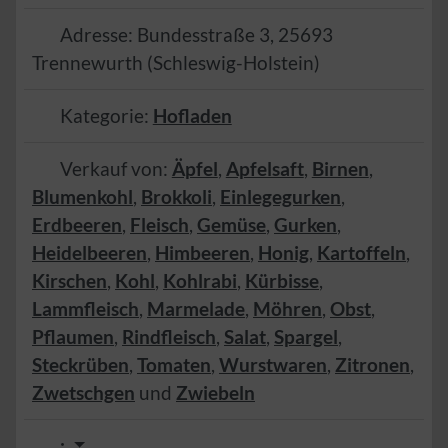
Adresse:
Bundesstraße 3
,
25693
Trennewurth
(
Schleswig-Holstein
)
Kategorie:
Hofladen
Verkauf von:
Äpfel
,
Apfelsaft
,
Birnen
,
Blumenkohl
,
Brokkoli
,
Einlegegurken
,
Erdbeeren
,
Fleisch
,
Gemüse
,
Gurken
,
Heidelbeeren
,
Himbeeren
,
Honig
,
Kartoffeln
,
Kirschen
,
Kohl
,
Kohlrabi
,
Kürbisse
,
Lammfleisch
,
Marmelade
,
Möhren
,
Obst
,
Pflaumen
,
Rindfleisch
,
Salat
,
Spargel
,
Steckrüben
,
Tomaten
,
Wurstwaren
,
Zitronen
,
Zwetschgen
und
Zwiebeln
: