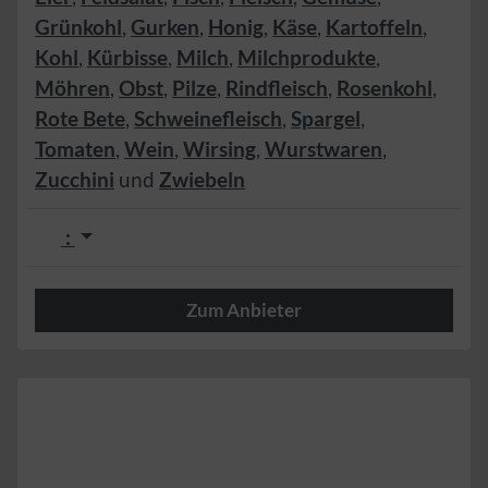
Grünkohl
,
Gurken
,
Honig
,
Käse
,
Kartoffeln
,
Kohl
,
Kürbisse
,
Milch
,
Milchprodukte
,
Möhren
,
Obst
,
Pilze
,
Rindfleisch
,
Rosenkohl
,
Rote Bete
,
Schweinefleisch
,
Spargel
,
Tomaten
,
Wein
,
Wirsing
,
Wurstwaren
,
Zucchini
und
Zwiebeln
:
Zum Anbieter
Herzlich