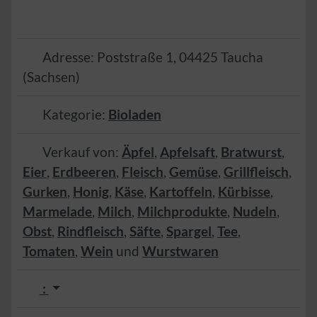
Adresse:
Poststraße 1
,
04425
Taucha
(
Sachsen
)
Kategorie:
Bioladen
Verkauf von:
Äpfel
,
Apfelsaft
,
Bratwurst
,
Eier
,
Erdbeeren
,
Fleisch
,
Gemüse
,
Grillfleisch
,
Gurken
,
Honig
,
Käse
,
Kartoffeln
,
Kürbisse
,
Marmelade
,
Milch
,
Milchprodukte
,
Nudeln
,
Obst
,
Rindfleisch
,
Säfte
,
Spargel
,
Tee
,
Tomaten
,
Wein
und
Wurstwaren
: