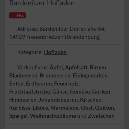
Bardenitzer Hofladen
Neu
Adresse:
Bardenitzer Dorfstraße 64
,
14929
Treuenbrietzen
(
Brandenburg
)
Kategorie:
Hofladen
Verkauf von:
Äpfel
,
Apfelsaft
,
Birnen
,
Blaubeeren
,
Brombeeren
,
Einlegegurken
,
Enten
,
Erdbeeren
,
Feuerholz
,
Fruchtaufstriche
,
Gänse
,
Gemüse
,
Gurken
,
Himbeeren
,
Johannisbeeren
,
Kirschen
,
Kürbisse
,
Liköre
,
Marmelade
,
Obst
,
Quitten
,
Spargel
,
Weihnachtsbäume
und
Zwetschen