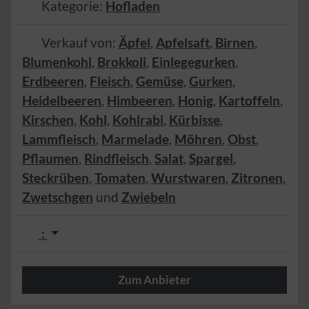
Kategorie:
Hofladen
Verkauf von:
Äpfel
,
Apfelsaft
,
Birnen
,
Blumenkohl
,
Brokkoli
,
Einlegegurken
,
Erdbeeren
,
Fleisch
,
Gemüse
,
Gurken
,
Heidelbeeren
,
Himbeeren
,
Honig
,
Kartoffeln
,
Kirschen
,
Kohl
,
Kohlrabi
,
Kürbisse
,
Lammfleisch
,
Marmelade
,
Möhren
,
Obst
,
Pflaumen
,
Rindfleisch
,
Salat
,
Spargel
,
Steckrüben
,
Tomaten
,
Wurstwaren
,
Zitronen
,
Zwetschgen
und
Zwiebeln
:
Zum Anbieter
Herzlich