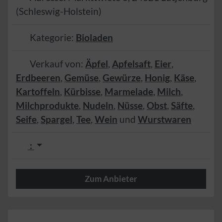
(
Schleswig-Holstein
)
Kategorie:
Bioladen
Verkauf von:
Äpfel
,
Apfelsaft
,
Eier
,
Erdbeeren
,
Gemüse
,
Gewürze
,
Honig
,
Käse
,
Kartoffeln
,
Kürbisse
,
Marmelade
,
Milch
,
Milchprodukte
,
Nudeln
,
Nüsse
,
Obst
,
Säfte
,
Seife
,
Spargel
,
Tee
,
Wein
und
Wurstwaren
:
Zum Anbieter
Herzlich