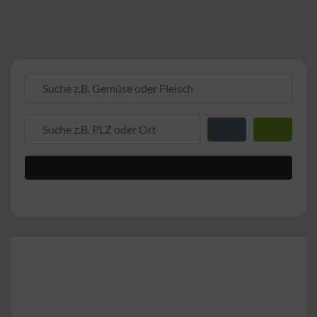
Suche z.B. Gemüse oder Fleisch
Suche z.B. PLZ oder Ort
Entfernung zum Stand
Suchen
Advanced Filters