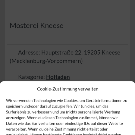
Mosterei Kneese
Adresse:
Hauptstraße 22
,
19205
Kneese
(
Mecklenburg-Vorpommern
)
Kategorie:
Hofladen
Cookie-Zustimmung verwalten
Verkauf von:
Äpfel
,
Apfelsaft
,
Apfelwein
,
Honig
,
Obst
,
Obstler
und
Saft
Wir verwenden Technologien wie Cookies, um Geräteinformationen zu
speichern und/oder darauf zuzugreifen. Wir tun dies, um das
Surferlebnis zu verbessern und um (nicht) personalisierte Werbung
:
anzuzeigen. Wenn du diesen Technologien zustimmst, können wir
Daten wie das Surfverhalten oder eindeutige IDs auf dieser Website
verarbeiten. Wenn du deine Zustimmung nicht erteilst oder
zurückziehst, können bestimmte Funktionen beeinträchtigt werden.