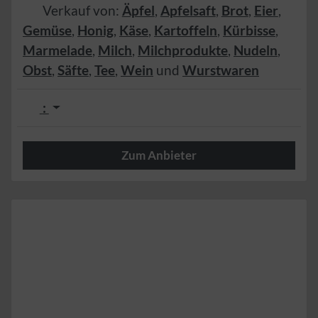
Verkauf von:
Äpfel
,
Apfelsaft
,
Brot
,
Eier
,
Gemüse
,
Honig
,
Käse
,
Kartoffeln
,
Kürbisse
,
Marmelade
,
Milch
,
Milchprodukte
,
Nudeln
,
Obst
,
Säfte
,
Tee
,
Wein
und
Wurstwaren
:
Zum Anbieter
Herzlich