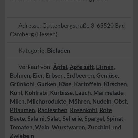
Adresse:
Guttenbergstraße 3
,
65520
Bad
Camberg
(
Hessen
)
Kategorie:
Bioladen
Verkauf von:
Äpfel
,
Apfelsaft
,
Birnen
,
Bohnen
,
Eier
,
Erbsen
,
Erdbeeren
,
Gemüse
,
Grünkohl
,
Gurken
,
Käse
,
Kartoffeln
,
Kirschen
,
Kohl
,
Kohlrabi
,
Kürbisse
,
Lauch
,
Marmelade
,
Milch
,
Milchprodukte
,
Möhren
,
Nudeln
,
Obst
,
Pflaumen
,
Radieschen
,
Rosenkohl
,
Rote
Beete
,
Salami
,
Salat
,
Sellerie
,
Spargel
,
Spinat
,
Tomaten
,
Wein
,
Wurstwaren
,
Zucchini
und
Zwiebeln