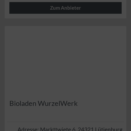
Zum Anbieter
Herzlich
Bioladen WurzelWerk
Adresse:
Markttwiete 6
,
24321
Lütjenburg