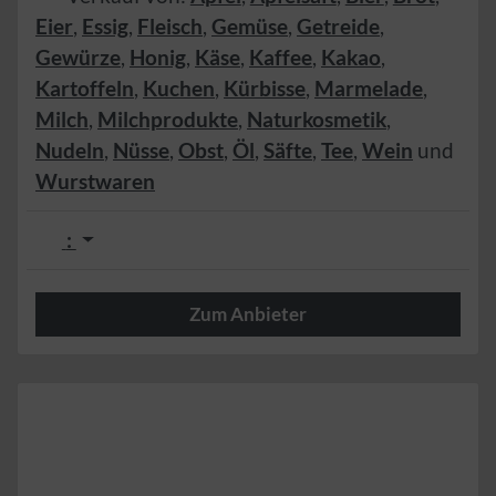
Eier
,
Essig
,
Fleisch
,
Gemüse
,
Getreide
,
Gewürze
,
Honig
,
Käse
,
Kaffee
,
Kakao
,
Kartoffeln
,
Kuchen
,
Kürbisse
,
Marmelade
,
Milch
,
Milchprodukte
,
Naturkosmetik
,
Nudeln
,
Nüsse
,
Obst
,
Öl
,
Säfte
,
Tee
,
Wein
und
Wurstwaren
:
Zum Anbieter
Herzlich