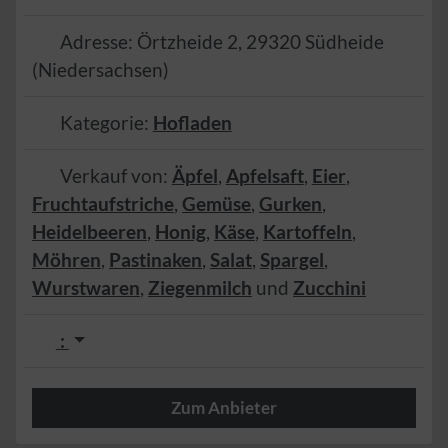
Adresse:
Örtzheide 2
,
29320
Südheide
(
Niedersachsen
)
Kategorie:
Hofladen
Verkauf von:
Äpfel
,
Apfelsaft
,
Eier
,
Fruchtaufstriche
,
Gemüse
,
Gurken
,
Heidelbeeren
,
Honig
,
Käse
,
Kartoffeln
,
Möhren
,
Pastinaken
,
Salat
,
Spargel
,
Wurstwaren
,
Ziegenmilch
und
Zucchini
:
Zum Anbieter
Herzlich