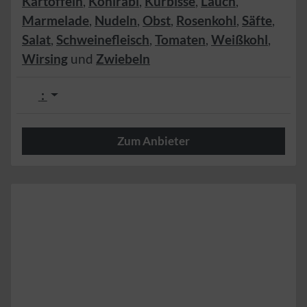
Kartoffeln
,
Kohlrabi
,
Kürbisse
,
Lauch
,
Marmelade
,
Nudeln
,
Obst
,
Rosenkohl
,
Säfte
,
Salat
,
Schweinefleisch
,
Tomaten
,
Weißkohl
,
Wirsing
und
Zwiebeln
:
Zum Anbieter
Herzlich