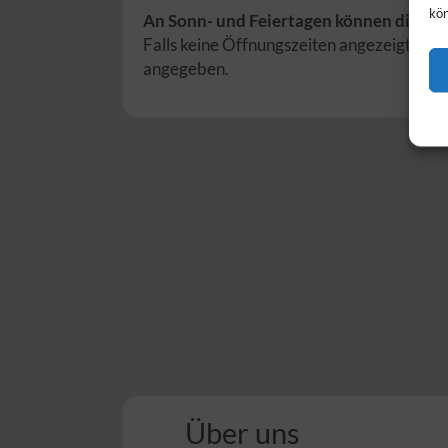
kön
An Sonn- und Feiertagen können die Öf
Falls keine Öffnungszeiten angezeigt wer
angegeben.
Über uns