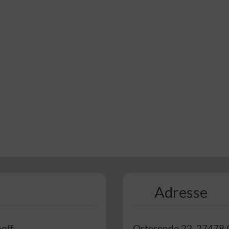
Adresse
off
Osterende 22
,
27478