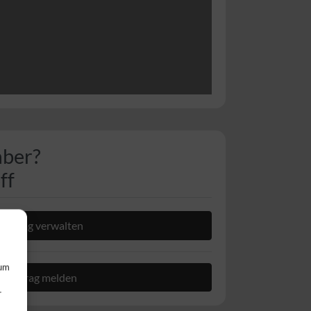
aber?
ff
Eintrag verwalten
 um
Beitrag melden
r