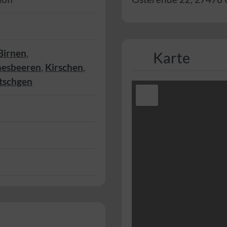
Birnen
,
Karte
nesbeeren
,
Kirschen
,
tschgen