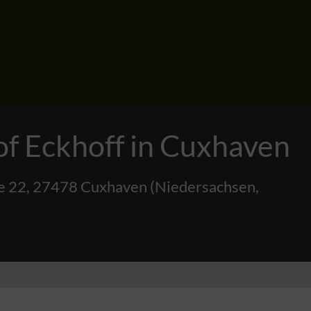
f Eckhoff in Cuxhaven
e 22
,
27478
Cuxhaven
(
Niedersachsen
,
)