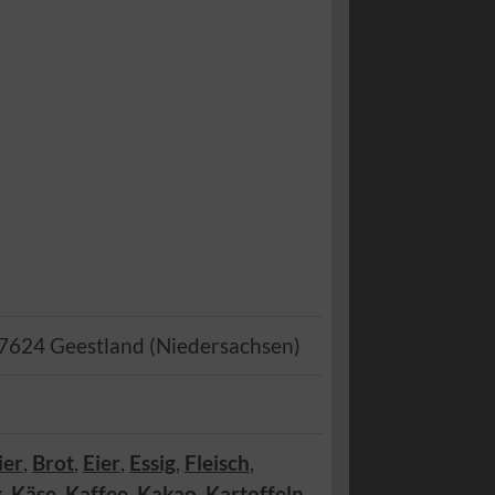
7624
Geestland
(
Niedersachsen
)
ier
,
Brot
,
Eier
,
Essig
,
Fleisch
,
g
,
Käse
,
Kaffee
,
Kakao
,
Kartoffeln
,