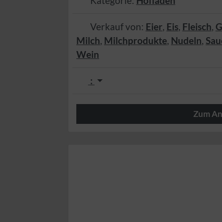
Kategorie:
Hofladen
Verkauf von:
Eier
,
Eis
,
Fleisch
,
G
Milch
,
Milchprodukte
,
Nudeln
,
Sau
Wein
:
Zum An
Der