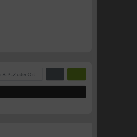
. PLZ oder Ort
Entfernung zum Standort
Suchen
Advanced Filters