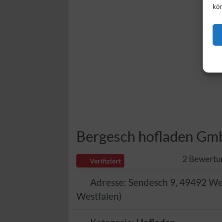
kön
Bergesch hofladen G
2 Bewertu
Verifiziert
Adresse:
Sendesch 9
,
49492
We
Westfalen
)