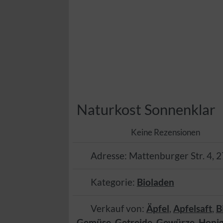
Naturkost Sonnenklar
Keine Rezensionen
Adresse:
Mattenburger Str. 4
,
2
Kategorie:
Bioladen
Verkauf von:
Äpfel
,
Apfelsaft
,
B
Gemüse
,
Getreide
,
Gewürze
,
Honi