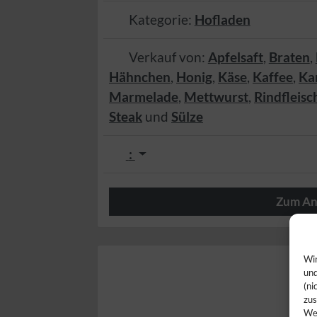
Kategorie:
Hofladen
Verkauf von:
Apfelsaft
,
Braten
,
Hähnchen
,
Honig
,
Käse
,
Kaffee
,
Ka
Marmelade
,
Mettwurst
,
Rindfleisc
Steak
und
Sülze
:
Zum An
Herzlich
Wir
und
(ni
zus
Web