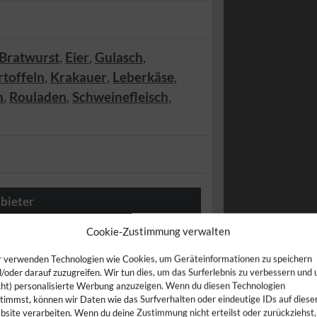
Bratwurst
,
Eier
,
Gulasch
,
rtoffeln
,
Krakauer
,
Leberkäse
,
h
,
Rouladen
,
Schweinefleisch
,
bieter
Cookie-Zustimmung verwalten
 verwenden Technologien wie Cookies, um Geräteinformationen zu speichern
/oder darauf zuzugreifen. Wir tun dies, um das Surferlebnis zu verbessern und
cht) personalisierte Werbung anzuzeigen. Wenn du diesen Technologien
timmst, können wir Daten wie das Surfverhalten oder eindeutige IDs auf diese
site verarbeiten. Wenn du deine Zustimmung nicht erteilst oder zurückziehst,