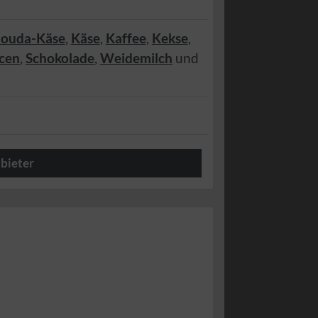
ouda-Käse
,
Käse
,
Kaffee
,
Kekse
,
cen
,
Schokolade
,
Weidemilch
und
bieter