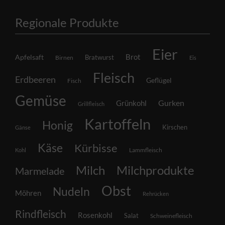
Regionale Produkte
Eier
Brot
Apfelsaft
Bratwurst
Birnen
Eis
Fleisch
Erdbeeren
Geflügel
Fisch
Gemüse
Grünkohl
Gurken
Grillfleisch
Kartoffeln
Honig
Kirschen
Gänse
Käse
Kürbisse
Lammfleisch
Kohl
Milch
Milchprodukte
Marmelade
Obst
Nudeln
Möhren
Rehrücken
Rindfleisch
Rosenkohl
Salat
Schweinefleisch