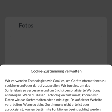
Fotos
Cookie-Zustimmung verwalten
Wir verwenden Technologien wie Cookies, um Geräteinformationen zu
speichern und/oder darauf zuzugreifen. Wir tun dies, um das
Surferlebnis zu verbessern und um (nicht) personalisierte Werbung
anzuzeigen. Wenn du diesen Technologien zustimmst, können wir
Daten wie das Surfverhalten oder eindeutige IDs auf dieser Website
verarbeiten. Wenn du deine Zustimmung nicht erteilst oder
zurückziehst, können bestimmte Funktionen beeinträchtigt werden.