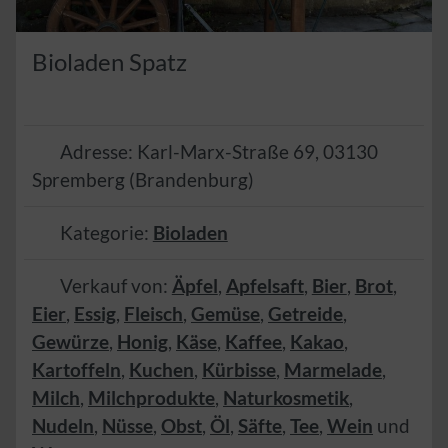
Bioladen Spatz
Adresse:
Karl-Marx-Straße 69
,
03130
Spremberg
(
Brandenburg
)
Kategorie:
Bioladen
Verkauf von:
Äpfel
,
Apfelsaft
,
Bier
,
Brot
,
Eier
,
Essig
,
Fleisch
,
Gemüse
,
Getreide
,
Gewürze
,
Honig
,
Käse
,
Kaffee
,
Kakao
,
Kartoffeln
,
Kuchen
,
Kürbisse
,
Marmelade
,
Milch
,
Milchprodukte
,
Naturkosmetik
,
Nudeln
,
Nüsse
,
Obst
,
Öl
,
Säfte
,
Tee
,
Wein
und