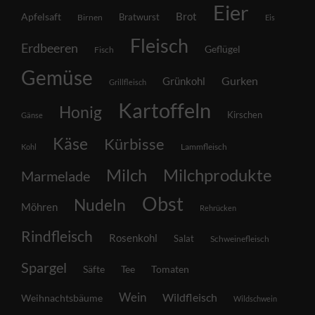
Eier
Brot
Apfelsaft
Bratwurst
Birnen
Eis
Fleisch
Erdbeeren
Geflügel
Fisch
Gemüse
Grünkohl
Gurken
Grillfleisch
Kartoffeln
Honig
Kirschen
Gänse
Käse
Kürbisse
Lammfleisch
Kohl
Milch
Milchprodukte
Marmelade
Obst
Nudeln
Möhren
Rehrücken
Rindfleisch
Rosenkohl
Salat
Schweinefleisch
Spargel
Säfte
Tee
Tomaten
Wein
Wildfleisch
Weihnachtsbäume
Wildschwein