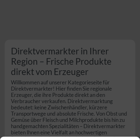
Direktvermarkter in Ihrer
Region – Frische Produkte
direkt vom Erzeuger
Willkommen auf unserer Kategorieseite für
Direktvermarkter! Hier finden Sie regionale
Erzeuger, die ihre Produkte direkt an den
Verbraucher verkaufen. Direktvermarktung
bedeutet: keine Zwischenhändler, kürzere
Transportwege und absolute Frische. Von Obst und
Gemüse über Fleisch und Milchprodukte bis hin zu
handgemachten Spezialitäten – Direktvermarkter
bieten Ihnen eine Vielfalt an hochwertigen
Produkten, die oft aus biologischem Anbau oder