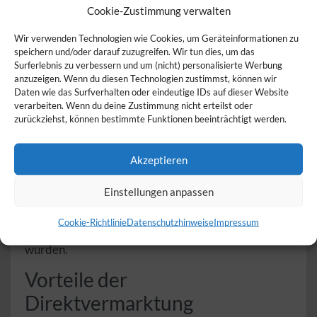
artgerechter Tierhaltung stammen. Entdecken Sie
Cookie-Zustimmung verwalten
jetzt Direktvermarkter in Ihrer Nähe und genießen
Sie regionale Qualität direkt vom Bauernhof!
Wir verwenden Technologien wie Cookies, um Geräteinformationen zu
speichern und/oder darauf zuzugreifen. Wir tun dies, um das
Was sind Direktvermarkter?
Surferlebnis zu verbessern und um (nicht) personalisierte Werbung
anzuzeigen. Wenn du diesen Technologien zustimmst, können wir
Daten wie das Surfverhalten oder eindeutige IDs auf dieser Website
Direktvermarkter sind Landwirte und Erzeuger, die
verarbeiten. Wenn du deine Zustimmung nicht erteilst oder
ihre Produkte ohne Zwischenhändler direkt an den
zurückziehst, können bestimmte Funktionen beeinträchtigt werden.
Endkunden verkaufen. Der Verkauf erfolgt über
Hofläden, Wochenmärkte, Ab-Hof-Verkauf oder
durch Lieferdienste. Durch diese direkte
Akzeptieren
Verbindung zwischen Erzeuger und Verbraucher
wird nicht nur die Qualität der Produkte gesichert,
Einstellungen anpassen
sondern auch die regionale Wirtschaft gestärkt.
Der Kauf bei Direktvermarktern sorgt zudem für
Transparenz: Sie wissen genau, woher Ihre
Cookie-Richtlinie
Datenschutzhinweise
Impressum
Lebensmittel kommen und wie sie produziert
wurden.
Vorteile der
Direktvermarktung