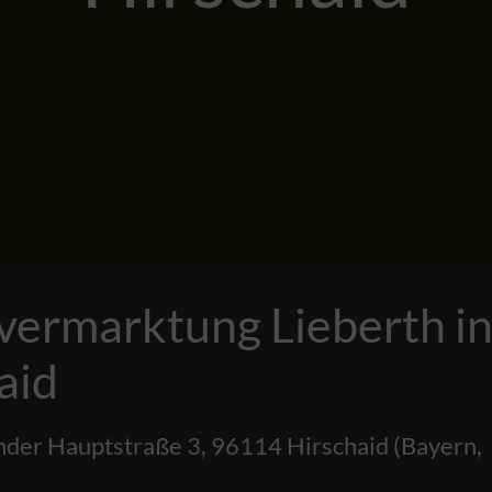
vermarktung Lieberth i
aid
nder Hauptstraße 3
,
96114
Hirschaid
(
Bayern
,
)