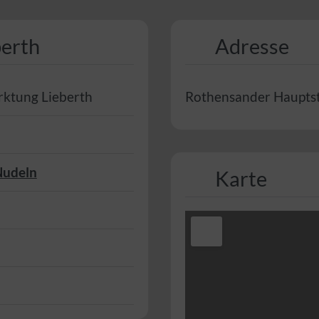
berth
Adresse
ktung Lieberth
Rothensander Haupts
Nudeln
Karte