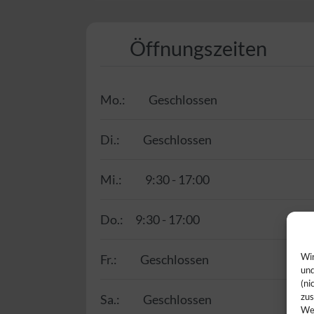
Öffnungszeiten
Mo.:
Geschlossen
Di.:
Geschlossen
Mi.:
9:30 - 17:00
Do.:
9:30 - 17:00
Wir
Fr.:
Geschlossen
und
(ni
zus
Sa.:
Geschlossen
Web