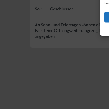
kön
So.:
Geschlossen
An Sonn- und Feiertagen können die Öf
Falls keine Öffnungszeiten angezeigt wer
angegeben.