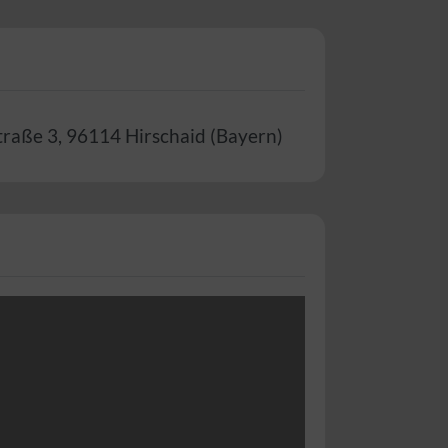
traße 3
,
96114
Hirschaid
(
Bayern
)