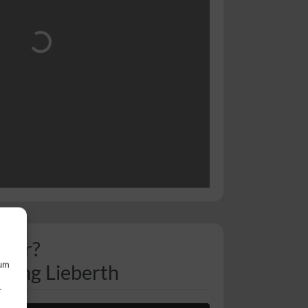
rd geladen …
aber?
 um
tung Lieberth
r