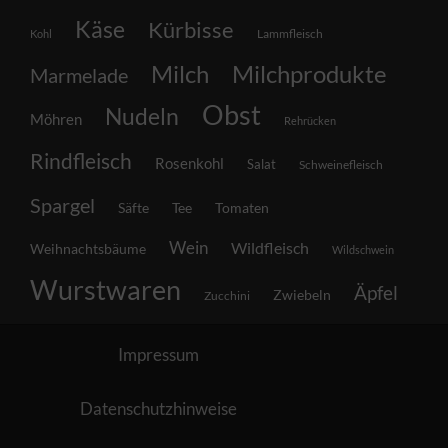
Käse
Kürbisse
Lammfleisch
Kohl
Milch
Milchprodukte
Marmelade
Obst
Nudeln
Möhren
Rehrücken
Rindfleisch
Rosenkohl
Salat
Schweinefleisch
Spargel
Säfte
Tee
Tomaten
Wein
Wildfleisch
Weihnachtsbäume
Wildschwein
Wurstwaren
Äpfel
Zwiebeln
Zucchini
Impressum
Datenschutzhinweise