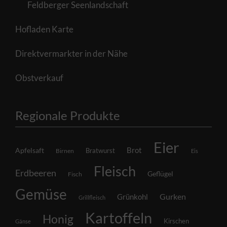
Feldberger Seenlandschaft
Hofladen Karte
Direktvermarkter in der Nähe
Obstverkauf
Regionale Produkte
Eier
Brot
Apfelsaft
Bratwurst
Birnen
Eis
Fleisch
Erdbeeren
Geflügel
Fisch
Gemüse
Grünkohl
Gurken
Grillfleisch
Kartoffeln
Honig
Kirschen
Gänse