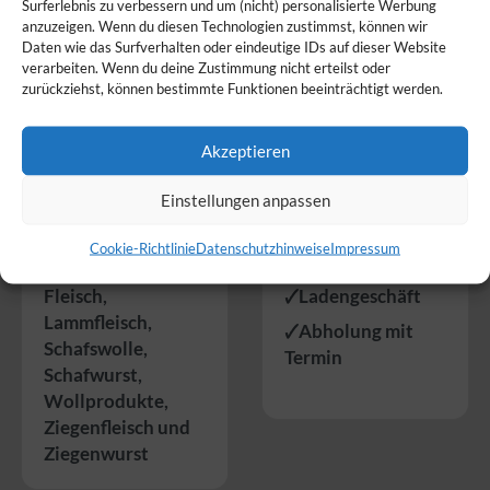
Surferlebnis zu verbessern und um (nicht) personalisierte Werbung
anzuzeigen. Wenn du diesen Technologien zustimmst, können wir
Daten wie das Surfverhalten oder eindeutige IDs auf dieser Website
verarbeiten. Wenn du deine Zustimmung nicht erteilst oder
zurückziehst, können bestimmte Funktionen beeinträchtigt werden.
Akzeptieren
Produkte
Service
Einstellungen anpassen
Wir bieten folgende
So bieten wir unsere
Cookie-Richtlinie
Datenschutzhinweise
Impressum
Produkte an:
Produkte an:
Fleisch
,
🗸Ladengeschäft
Lammfleisch
,
🗸Abholung mit
Schafswolle
,
Termin
Schafwurst
,
Wollprodukte
,
Ziegenfleisch
und
Ziegenwurst