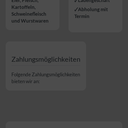
Eier
,
Fleisch
,
🗸Ladengeschäft
Kartoffeln
,
🗸Abholung mit
Schweinefleisch
Termin
und
Wurstwaren
Zahlungsmöglichkeiten
Folgende Zahlungsmöglichkeiten
bieten wir an: