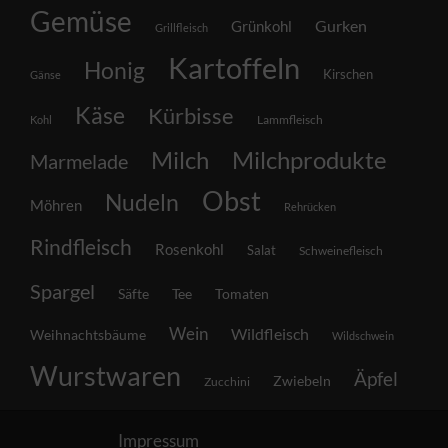
Gemüse
Grünkohl
Gurken
Grillfleisch
Kartoffeln
Honig
Kirschen
Gänse
Käse
Kürbisse
Lammfleisch
Kohl
Milch
Milchprodukte
Marmelade
Obst
Nudeln
Möhren
Rehrücken
Rindfleisch
Rosenkohl
Salat
Schweinefleisch
Spargel
Säfte
Tee
Tomaten
Wein
Wildfleisch
Weihnachtsbäume
Wildschwein
Wurstwaren
Äpfel
Zwiebeln
Zucchini
Impressum