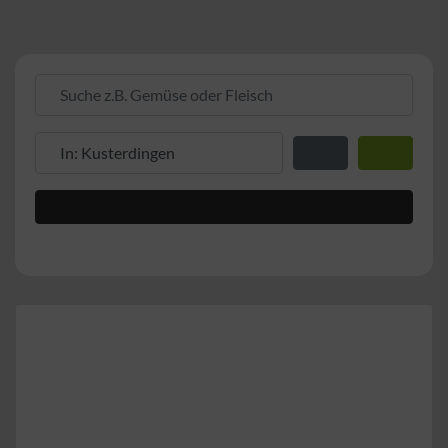
Suche z.B. Gemüse oder Fleisch
Suche z.B. PLZ oder Ort
Entfernung zum Stand
Suchen
Advanced Filters