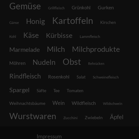
Gemüse
Grünkohl
Gurken
Grillfleisch
Kartoffeln
Honig
Kirschen
Gänse
Käse
Kürbisse
Lammfleisch
Kohl
Milch
Milchprodukte
Marmelade
Obst
Nudeln
Möhren
Rehrücken
Rindfleisch
Rosenkohl
Salat
Schweinefleisch
Spargel
Säfte
Tee
Tomaten
Wein
Wildfleisch
Weihnachtsbäume
Wildschwein
Wurstwaren
Äpfel
Zwiebeln
Zucchini
Impressum