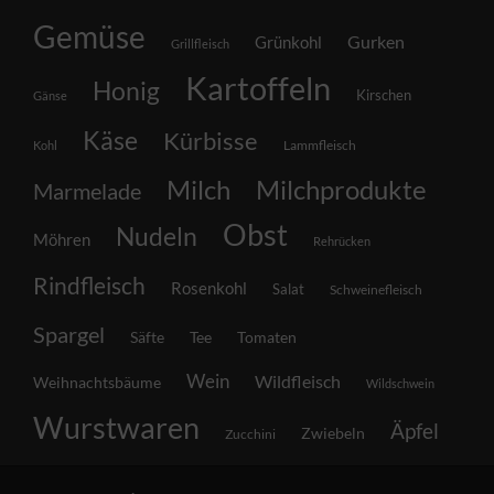
Gemüse
Grünkohl
Gurken
Grillfleisch
Kartoffeln
Honig
Kirschen
Gänse
Käse
Kürbisse
Lammfleisch
Kohl
Milch
Milchprodukte
Marmelade
Obst
Nudeln
Möhren
Rehrücken
Rindfleisch
Rosenkohl
Salat
Schweinefleisch
Spargel
Säfte
Tee
Tomaten
Wein
Wildfleisch
Weihnachtsbäume
Wildschwein
Wurstwaren
Äpfel
Zwiebeln
Zucchini