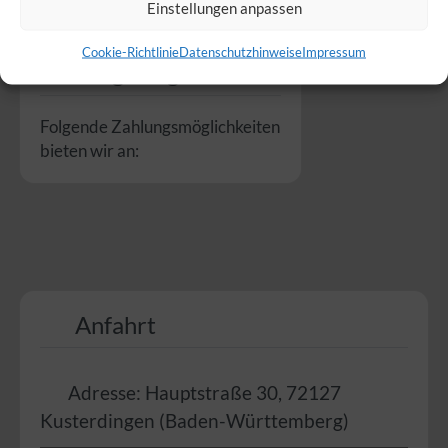
Einstellungen anpassen
Cookie-Richtlinie
Datenschutzhinweise
Impressum
Zahlungsmöglichkeiten
Folgende Zahlungsmöglichkeiten
bieten wir an:
Anfahrt
Adresse:
Hauptstraße 30
,
72127
Kusterdingen
(
Baden-Württemberg
)