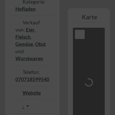
Kategorie:
Hofladen
Karte
Verkauf
von:
Eier
,
Fleisch
,
Gemüse
,
Obst
und
Wurstwaren
Telefon:
070718599540
Wird geladen …
Website
: