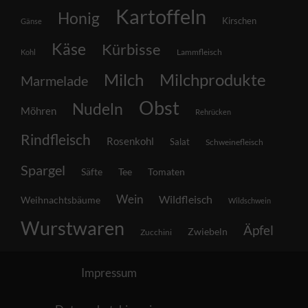
Kartoffeln
Honig
Kirschen
Gänse
Käse
Kürbisse
Lammfleisch
Kohl
Milch
Milchprodukte
Marmelade
Obst
Nudeln
Möhren
Rehrücken
Rindfleisch
Rosenkohl
Salat
Schweinefleisch
Spargel
Säfte
Tee
Tomaten
Wein
Wildfleisch
Weihnachtsbäume
Wildschwein
Wurstwaren
Äpfel
Zwiebeln
Zucchini
Impressum