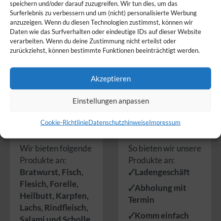
speichern und/oder darauf zuzugreifen. Wir tun dies, um das
Surferlebnis zu verbessern und um (nicht) personalisierte Werbung
anzuzeigen. Wenn du diesen Technologien zustimmst, können wir
Daten wie das Surfverhalten oder eindeutige IDs auf dieser Website
verarbeiten. Wenn du deine Zustimmung nicht erteilst oder
zurückziehst, können bestimmte Funktionen beeinträchtigt werden.
Akzeptieren
Einstellungen anpassen
Produkte
Service
Cookie-Richtlinie
Datenschutzhinweise
Impressum
Wir bieten folgende
So bieten wir unsere
Produkte an:
Produkte an:
Bratwurst
,
Fisch
,
🗸Ladengeschäft
Flesich
,
Forelle
,
🗸Abholung mit
Heilbutt
,
Karpfen
,
Termin
Lachs
,
Rindfleisch
,
🗸Komm einfach
Salami
und
Scholle