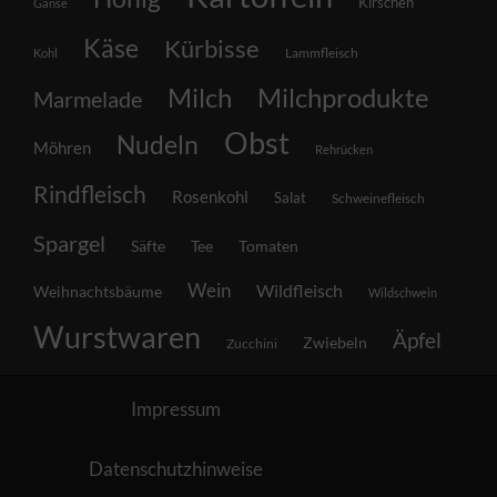
Kirschen
Gänse
Käse
Kürbisse
Lammfleisch
Kohl
Milch
Milchprodukte
Marmelade
Obst
Nudeln
Möhren
Rehrücken
Rindfleisch
Rosenkohl
Salat
Schweinefleisch
Spargel
Säfte
Tee
Tomaten
Wein
Wildfleisch
Weihnachtsbäume
Wildschwein
Wurstwaren
Äpfel
Zwiebeln
Zucchini
Impressum
Datenschutzhinweise