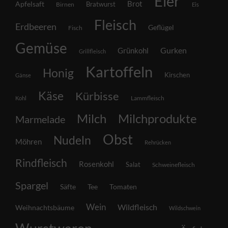
Eier
Brot
Apfelsaft
Bratwurst
Birnen
Eis
Fleisch
Erdbeeren
Geflügel
Fisch
Gemüse
Grünkohl
Gurken
Grillfleisch
Kartoffeln
Honig
Kirschen
Gänse
Käse
Kürbisse
Lammfleisch
Kohl
Milch
Milchprodukte
Marmelade
Obst
Nudeln
Möhren
Rehrücken
Rindfleisch
Rosenkohl
Salat
Schweinefleisch
Spargel
Säfte
Tee
Tomaten
Wein
Wildfleisch
Weihnachtsbäume
Wildschwein