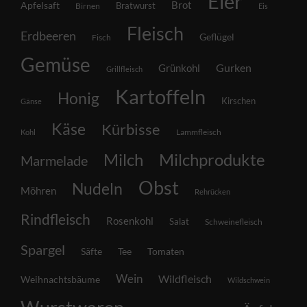
Eier
Brot
Apfelsaft
Bratwurst
Birnen
Eis
Fleisch
Erdbeeren
Geflügel
Fisch
Gemüse
Grünkohl
Gurken
Grillfleisch
Kartoffeln
Honig
Kirschen
Gänse
Käse
Kürbisse
Lammfleisch
Kohl
Milch
Milchprodukte
Marmelade
Obst
Nudeln
Möhren
Rehrücken
Rindfleisch
Rosenkohl
Salat
Schweinefleisch
Spargel
Säfte
Tee
Tomaten
Wein
Wildfleisch
Weihnachtsbäume
Wildschwein