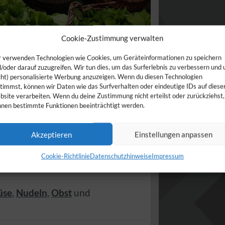
Cookie-Zustimmung verwalten
 verwenden Technologien wie Cookies, um Geräteinformationen zu speichern
/oder darauf zuzugreifen. Wir tun dies, um das Surferlebnis zu verbessern und
cht) personalisierte Werbung anzuzeigen. Wenn du diesen Technologien
timmst, können wir Daten wie das Surfverhalten oder eindeutige IDs auf diese
site verarbeiten. Wenn du deine Zustimmung nicht erteilst oder zurückziehst,
nen bestimmte Funktionen beeinträchtigt werden.
Akzeptieren
Einstellungen anpassen
171
Sülzetal
(
Sachsen-Anhalt
)
Cookie-Richtlinie
Datenschutzhinweise
Impressum
üse
,
Nudeln
,
Obst
und