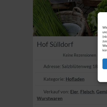
Wir
und
(ni
zus
Hof Sülldorf
Web
kön
Keine Rezensionen
Adresse:
Salzblütenweg 18
,
39
Kategorie:
Hofladen
Verkauf von:
Eier
,
Fleisch
,
Gem
Wurstwaren