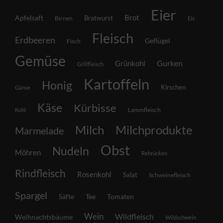
Eier
Brot
Apfelsaft
Bratwurst
Birnen
Eis
Fleisch
Erdbeeren
Geflügel
Fisch
Gemüse
Grünkohl
Gurken
Grillfleisch
Kartoffeln
Honig
Kirschen
Gänse
Käse
Kürbisse
Lammfleisch
Kohl
Milch
Milchprodukte
Marmelade
Obst
Nudeln
Möhren
Rehrücken
Rindfleisch
Rosenkohl
Salat
Schweinefleisch
Spargel
Säfte
Tee
Tomaten
Wein
Wildfleisch
Weihnachtsbäume
Wildschwein