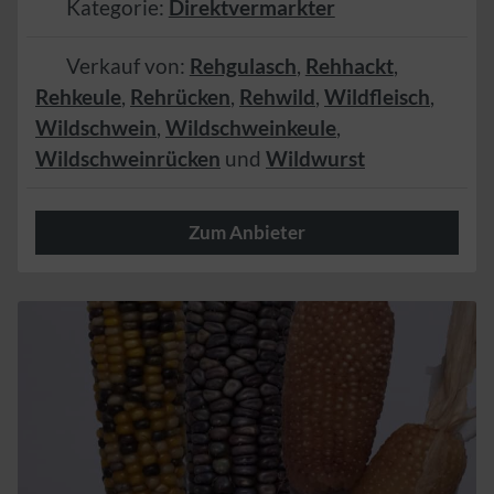
Kategorie:
Direktvermarkter
Verkauf von:
Rehgulasch
,
Rehhackt
,
Rehkeule
,
Rehrücken
,
Rehwild
,
Wildfleisch
,
Wildschwein
,
Wildschweinkeule
,
Wildschweinrücken
und
Wildwurst
Zum Anbieter
Herzlich