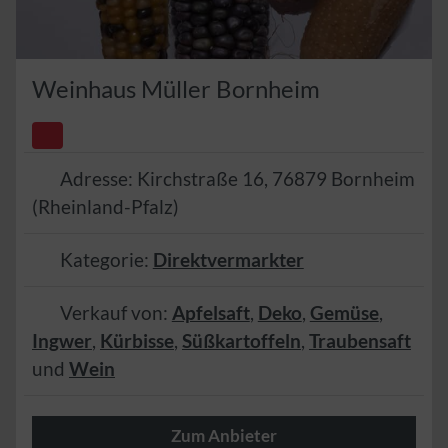
Weinhaus Müller Bornheim
Adresse:
Kirchstraße 16
,
76879
Bornheim
(
Rheinland-Pfalz
)
Kategorie:
Direktvermarkter
Verkauf von:
Apfelsaft
,
Deko
,
Gemüse
,
Ingwer
,
Kürbisse
,
Süßkartoffeln
,
Traubensaft
und
Wein
Zum Anbieter
🌿