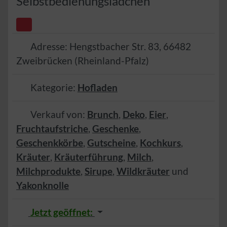
Selbstbedienungslädchen
Adresse:
Hengstbacher Str. 83
,
66482
Zweibrücken
(
Rheinland-Pfalz
)
Kategorie:
Hofladen
Verkauf von:
Brunch
,
Deko
,
Eier
,
Fruchtaufstriche
,
Geschenke
,
Geschenkkörbe
,
Gutscheine
,
Kochkurs
,
Kräuter
,
Kräuterführung
,
Milch
,
Milchprodukte
,
Sirupe
,
Wildkräuter
und
Yakonknolle
Jetzt geöffnet
: