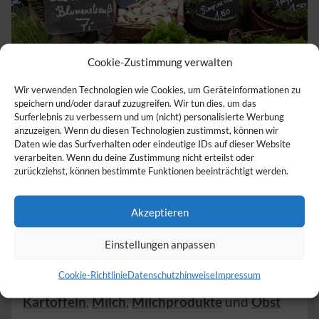
Cookie-Zustimmung verwalten
Wir verwenden Technologien wie Cookies, um Geräteinformationen zu
speichern und/oder darauf zuzugreifen. Wir tun dies, um das
Surferlebnis zu verbessern und um (nicht) personalisierte Werbung
Lindenhof
anzuzeigen. Wenn du diesen Technologien zustimmst, können wir
Daten wie das Surfverhalten oder eindeutige IDs auf dieser Website
verarbeiten. Wenn du deine Zustimmung nicht erteilst oder
zurückziehst, können bestimmte Funktionen beeinträchtigt werden.
Adresse:
Anderbachstraße 28
,
56072
Koblenz
(
Rheinland-Pfalz
)
Akzeptieren
Kategorie:
Hofladen
Einstellungen anpassen
Cookie-Richtlinie
Datenschutzhinweise
Impressum
Verkauf von:
Eier
,
Gemüse
,
Honig
,
Kartoffeln
,
Milch
,
Milchprodukte
und
Obst