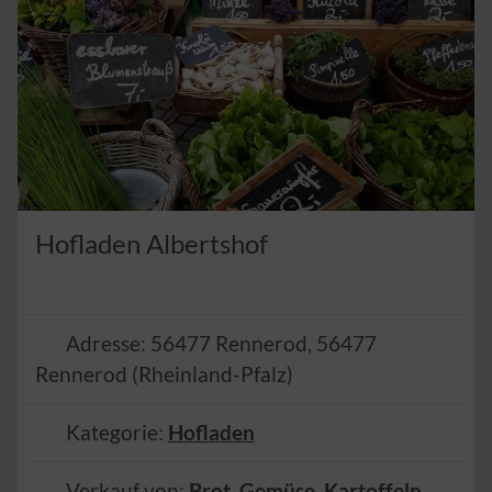
Hofladen Albertshof
Adresse:
56477 Rennerod
,
56477
Rennerod
(
Rheinland-Pfalz
)
Kategorie:
Hofladen
Verkauf von:
Brot
,
Gemüse
,
Kartoffeln
,