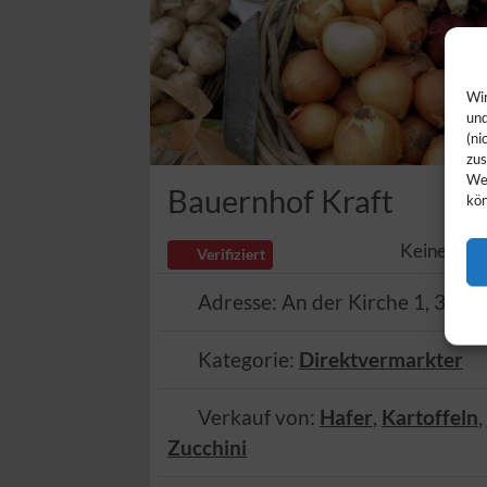
Wir
und
(ni
zus
Web
Bauernhof Kraft
kön
Keine Rez
Verifiziert
Adresse:
An der Kirche 1
,
3615
Kategorie:
Direktvermarkter
Verkauf von:
Hafer
,
Kartoffeln
,
Zucchini