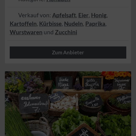
Verkauf von:
Apfelsaft
,
Eier
,
Honig
,
Kartoffeln
,
Kürbisse
,
Nudeln
,
Paprika
,
Wurstwaren
und
Zucchini
Zum Anbieter
Herzlich