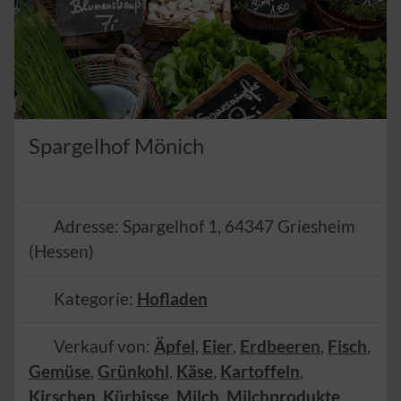
Spargelhof Mönich
Adresse:
Spargelhof 1
,
64347
Griesheim
(
Hessen
)
Kategorie:
Hofladen
Verkauf von:
Äpfel
,
Eier
,
Erdbeeren
,
Fisch
,
Gemüse
,
Grünkohl
,
Käse
,
Kartoffeln
,
Kirschen
,
Kürbisse
,
Milch
,
Milchprodukte
,