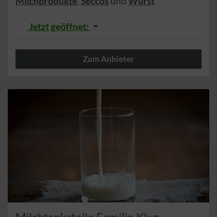
Milchprodukte
,
Seccos
und
Wurst
Jetzt geöffnet
:
Zum Anbieter
Herzlich
Milchtankstelle Familie Klug