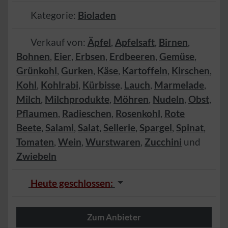
Kategorie:
Bioladen
Verkauf von:
Äpfel
,
Apfelsaft
,
Birnen
,
Bohnen
,
Eier
,
Erbsen
,
Erdbeeren
,
Gemüse
,
Grünkohl
,
Gurken
,
Käse
,
Kartoffeln
,
Kirschen
,
Kohl
,
Kohlrabi
,
Kürbisse
,
Lauch
,
Marmelade
,
Milch
,
Milchprodukte
,
Möhren
,
Nudeln
,
Obst
,
Pflaumen
,
Radieschen
,
Rosenkohl
,
Rote
Beete
,
Salami
,
Salat
,
Sellerie
,
Spargel
,
Spinat
,
Tomaten
,
Wein
,
Wurstwaren
,
Zucchini
und
Zwiebeln
Heute geschlossen
:
Zum Anbieter
Herzlich