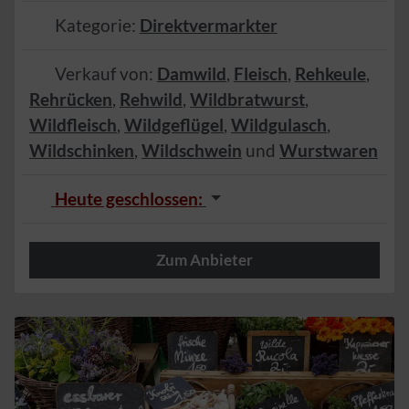
Kategorie:
Direktvermarkter
Verkauf von:
Damwild
,
Fleisch
,
Rehkeule
,
Rehrücken
,
Rehwild
,
Wildbratwurst
,
Wildfleisch
,
Wildgeflügel
,
Wildgulasch
,
Wildschinken
,
Wildschwein
und
Wurstwaren
Heute geschlossen
:
Zum Anbieter
Herzlich