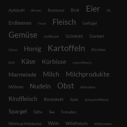
Eier
Brot
Apfelsaft
Bratwurst
Birnen
Eis
Fleisch
Erdbeeren
Geflügel
Fisch
Gemüse
Grünkohl
Gurken
Grillfleisch
Kartoffeln
Honig
Kirschen
Gänse
Käse
Kürbisse
Lammfleisch
Kohl
Milch
Milchprodukte
Marmelade
Obst
Nudeln
Möhren
Rehrücken
Rindfleisch
Rosenkohl
Salat
Schweinefleisch
Spargel
Säfte
Tee
Tomaten
Wein
Wildfleisch
Weihnachtsbäume
Wildschwein