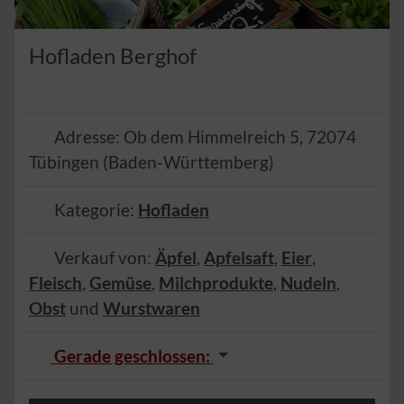
Hofladen Berghof
Adresse:
Ob dem Himmelreich 5
,
72074
Tübingen
(
Baden-Württemberg
)
Kategorie:
Hofladen
Verkauf von:
Äpfel
,
Apfelsaft
,
Eier
,
Fleisch
,
Gemüse
,
Milchprodukte
,
Nudeln
,
Obst
und
Wurstwaren
Gerade geschlossen
: