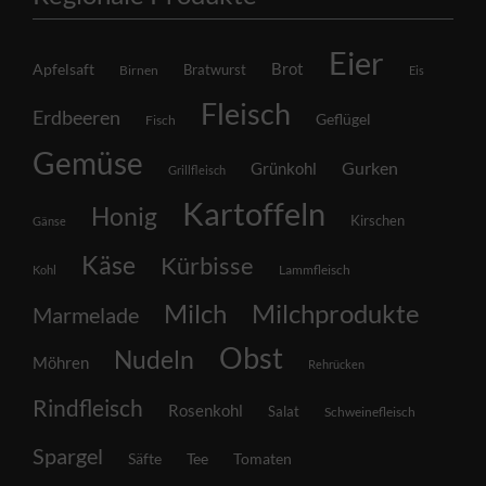
Eier
Brot
Apfelsaft
Bratwurst
Birnen
Eis
Fleisch
Erdbeeren
Geflügel
Fisch
Gemüse
Grünkohl
Gurken
Grillfleisch
Kartoffeln
Honig
Kirschen
Gänse
Käse
Kürbisse
Lammfleisch
Kohl
Milch
Milchprodukte
Marmelade
Obst
Nudeln
Möhren
Rehrücken
Rindfleisch
Rosenkohl
Salat
Schweinefleisch
Spargel
Säfte
Tee
Tomaten