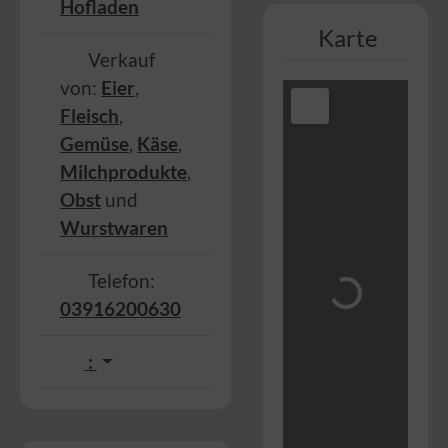
Hofladen
Karte
Verkauf
von:
Eier
,
Fleisch
,
Gemüse
,
Käse
,
Milchprodukte
,
Obst
und
Wurstwaren
Telefon:
Wird geladen …
03916200630
: