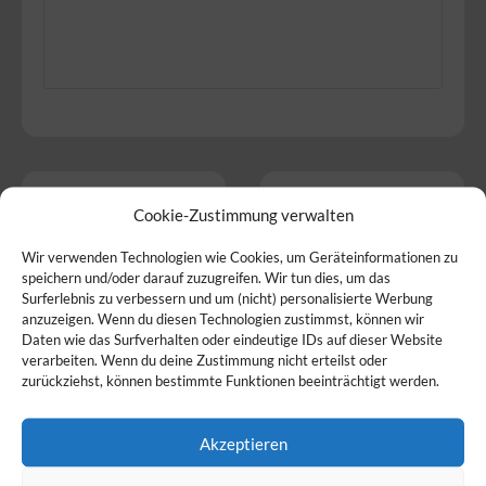
Produkte
Service
Cookie-Zustimmung verwalten
Wir verwenden Technologien wie Cookies, um Geräteinformationen zu
Wir bieten folgende
So bieten wir unsere
speichern und/oder darauf zuzugreifen. Wir tun dies, um das
Produkte an:
Produkte an:
Surferlebnis zu verbessern und um (nicht) personalisierte Werbung
Eier
,
Fleisch
,
anzuzeigen. Wenn du diesen Technologien zustimmst, können wir
Daten wie das Surfverhalten oder eindeutige IDs auf dieser Website
Gemüse
,
Käse
,
verarbeiten. Wenn du deine Zustimmung nicht erteilst oder
Milchprodukte
,
zurückziehst, können bestimmte Funktionen beeinträchtigt werden.
Obst
und
Wurstwaren
Akzeptieren