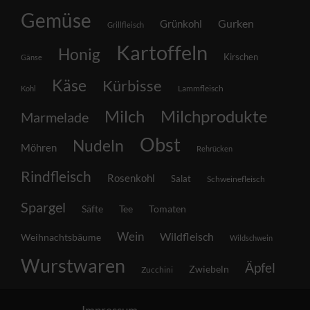
Gemüse
Grünkohl
Gurken
Grillfleisch
Kartoffeln
Honig
Kirschen
Gänse
Käse
Kürbisse
Lammfleisch
Kohl
Milch
Milchprodukte
Marmelade
Obst
Nudeln
Möhren
Rehrücken
Rindfleisch
Rosenkohl
Salat
Schweinefleisch
Spargel
Säfte
Tee
Tomaten
Wein
Wildfleisch
Weihnachtsbäume
Wildschwein
Wurstwaren
Äpfel
Zwiebeln
Zucchini