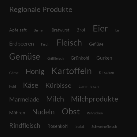
Regionale Produkte
Eier
Brot
Apfelsaft
Bratwurst
Birnen
Eis
Fleisch
Erdbeeren
Geflügel
Fisch
Gemüse
Grünkohl
Gurken
Grillfleisch
Kartoffeln
Honig
Kirschen
Gänse
Käse
Kürbisse
Lammfleisch
Kohl
Milch
Milchprodukte
Marmelade
Obst
Nudeln
Möhren
Rehrücken
Rindfleisch
Rosenkohl
Salat
Schweinefleisch