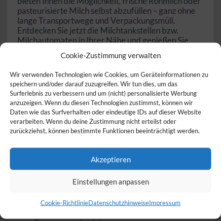
bieten Ihnen die Möglichkeit, frische Rohmilch oder
pasteurisierte Milch selbst abzufüllen – ganz ohne
lange Transportwege und Verpackungsmüll.
Entdecken Sie jetzt die Milchtankstellen bzw.
Milchautomaten in Ihrer Nähe und genießen Sie
natürliche, regionale Milchprodukte in höchster
Cookie-Zustimmung verwalten
Qualität.
Wir verwenden Technologien wie Cookies, um Geräteinformationen zu
Was ist eine Milchtankstelle /
speichern und/oder darauf zuzugreifen. Wir tun dies, um das
Milchautomat?
Surferlebnis zu verbessern und um (nicht) personalisierte Werbung
anzuzeigen. Wenn du diesen Technologien zustimmst, können wir
Daten wie das Surfverhalten oder eindeutige IDs auf dieser Website
Eine Milchtankstelle (oder auch Milchautomat) ist
verarbeiten. Wenn du deine Zustimmung nicht erteilst oder
ein Selbstbedienungsautomat, an dem frische Milch
zurückziehst, können bestimmte Funktionen beeinträchtigt werden.
direkt vom Bauernhof gezapft werden kann. Viele
dieser Automaten befinden sich direkt auf den
Höfen, wo die Milch produziert wird, und sind rund
Akzeptieren
um die Uhr zugänglich. Verbraucher können eigene
Behälter mitbringen oder oft auch Flaschen vor Ort
Einstellungen anpassen
kaufen, um die Milch direkt abzufüllen.
Milchtankstellen bzw. Milchautomaten bieten Ihnen
somit eine praktische, nachhaltige und
Cookie-Richtlinie
Datenschutzhinweise
Impressum
umweltfreundliche Möglichkeit, frische Milch direkt