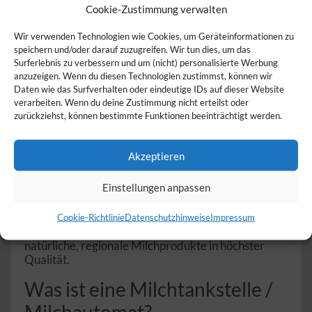
Cookie-Zustimmung verwalten
Milchtankstellen bzw.
Wir verwenden Technologien wie Cookies, um Geräteinformationen zu
speichern und/oder darauf zuzugreifen. Wir tun dies, um das
Milchautomaten – Frische
Surferlebnis zu verbessern und um (nicht) personalisierte Werbung
anzuzeigen. Wenn du diesen Technologien zustimmst, können wir
Milch direkt vom Hof
Daten wie das Surfverhalten oder eindeutige IDs auf dieser Website
verarbeiten. Wenn du deine Zustimmung nicht erteilst oder
Willkommen auf unserer Kategorieseite für
zurückziehst, können bestimmte Funktionen beeinträchtigt werden.
Milchtankstellen bzw. Milchautomaten! Hier finden
Sie frische, unbehandelte Milch direkt vom
Erzeuger, rund um die Uhr verfügbar und regional
Akzeptieren
produziert. Milchtankstellen bzw. Milchautomaten
bieten Ihnen die Möglichkeit, frische Rohmilch oder
Einstellungen anpassen
pasteurisierte Milch selbst abzufüllen – ganz ohne
lange Transportwege und Verpackungsmüll.
Entdecken Sie jetzt die Milchtankstellen bzw.
Cookie-Richtlinie
Datenschutzhinweise
Impressum
Milchautomaten in Ihrer Nähe und genießen Sie
natürliche, regionale Milchprodukte in höchster
Qualität.
Was ist eine Milchtankstelle /
Milchautomat?