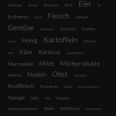
Eier
Brot
Apfelsaft
Bratwurst
Birnen
Eis
Fleisch
Erdbeeren
Geflügel
Fisch
Gemüse
Grünkohl
Gurken
Grillfleisch
Kartoffeln
Honig
Kirschen
Gänse
Käse
Kürbisse
Lammfleisch
Kohl
Milch
Milchprodukte
Marmelade
Obst
Nudeln
Möhren
Rehrücken
Rindfleisch
Rosenkohl
Salat
Schweinefleisch
Spargel
Säfte
Tee
Tomaten
Wein
Wildfleisch
Weihnachtsbäume
Wildschwein