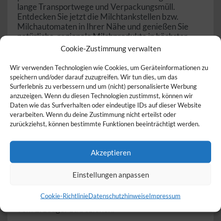
lange Transportwege und Verpackungsmüll.
Entdecken Sie jetzt die Milchtankstellen bzw.
Milchautomaten in Ihrer Nähe und genießen Sie
natürliche, regionale Milchprodukte in höchster
Qualität.
Cookie-Zustimmung verwalten
Was ist eine Milchtankstelle /
Wir verwenden Technologien wie Cookies, um Geräteinformationen zu
speichern und/oder darauf zuzugreifen. Wir tun dies, um das
Milchautomat?
Surferlebnis zu verbessern und um (nicht) personalisierte Werbung
anzuzeigen. Wenn du diesen Technologien zustimmst, können wir
Eine Milchtankstelle (oder auch Milchautomat) ist
Daten wie das Surfverhalten oder eindeutige IDs auf dieser Website
ein Selbstbedienungsautomat, an dem frische Milch
verarbeiten. Wenn du deine Zustimmung nicht erteilst oder
direkt vom Bauernhof gezapft werden kann. Viele
zurückziehst, können bestimmte Funktionen beeinträchtigt werden.
dieser Automaten befinden sich direkt auf den
Höfen, wo die Milch produziert wird, und sind rund
um die Uhr zugänglich. Verbraucher können eigene
Akzeptieren
Behälter mitbringen oder oft auch Flaschen vor Ort
kaufen, um die Milch direkt abzufüllen.
Einstellungen anpassen
Milchtankstellen bzw. Milchautomaten bieten Ihnen
somit eine praktische, nachhaltige und
Cookie-Richtlinie
Datenschutzhinweise
Impressum
umweltfreundliche Möglichkeit, frische Milch direkt
vom Erzeuger zu beziehen.