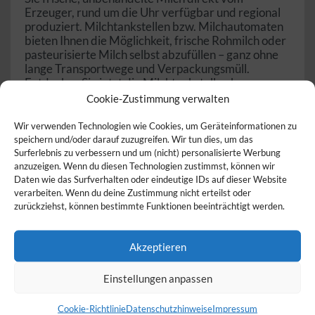
Erzeuger, rund um die Uhr verfügbar und regional
produziert. Milchtankstellen bzw. Milchautomaten
bieten Ihnen die Möglichkeit, frische Rohmilch oder
pasteurisierte Milch selbst abzufüllen – ganz ohne
lange Transportwege und Verpackungsmüll.
Entdecken Sie jetzt die Milchtankstellen bzw.
Milchautomaten in Ihrer Nähe und genießen Sie
Cookie-Zustimmung verwalten
natürliche, regionale Milchprodukte in höchster
Qualität.
Wir verwenden Technologien wie Cookies, um Geräteinformationen zu
speichern und/oder darauf zuzugreifen. Wir tun dies, um das
Was ist eine Milchtankstelle /
Surferlebnis zu verbessern und um (nicht) personalisierte Werbung
anzuzeigen. Wenn du diesen Technologien zustimmst, können wir
Milchautomat?
Daten wie das Surfverhalten oder eindeutige IDs auf dieser Website
verarbeiten. Wenn du deine Zustimmung nicht erteilst oder
Eine Milchtankstelle (oder auch Milchautomat) ist
zurückziehst, können bestimmte Funktionen beeinträchtigt werden.
ein Selbstbedienungsautomat, an dem frische Milch
direkt vom Bauernhof gezapft werden kann. Viele
dieser Automaten befinden sich direkt auf den
Akzeptieren
Höfen, wo die Milch produziert wird, und sind rund
um die Uhr zugänglich. Verbraucher können eigene
Einstellungen anpassen
Behälter mitbringen oder oft auch Flaschen vor Ort
kaufen, um die Milch direkt abzufüllen.
Cookie-Richtlinie
Datenschutzhinweise
Impressum
Milchtankstellen bzw. Milchautomaten bieten Ihnen