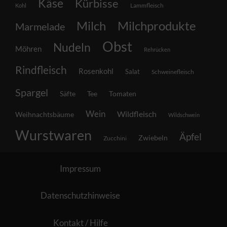
Käse
Kürbisse
Lammfleisch
Kohl
Milch
Milchprodukte
Marmelade
Obst
Nudeln
Möhren
Rehrücken
Rindfleisch
Rosenkohl
Salat
Schweinefleisch
Spargel
Säfte
Tee
Tomaten
Wein
Wildfleisch
Weihnachtsbäume
Wildschwein
Wurstwaren
Äpfel
Zwiebeln
Zucchini
Impressum
Datenschutzhinweise
Kontakt / Hilfe