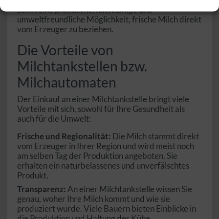
somit eine praktische, nachhaltige und
umweltfreundliche Möglichkeit, frische Milch direkt
vom Erzeuger zu beziehen.
Die Vorteile von
Milchtankstellen bzw.
Milchautomaten
Der Einkauf an einer Milchtankstelle bringt viele
Vorteile mit sich, sowohl für Ihre Gesundheit als
auch für die Umwelt:
Frische und Regionalität:
Die Milch stammt direkt
vom Erzeuger in Ihrer Region und wird meist noch
am selben Tag der Produktion angeboten. Sie
erhalten ein naturbelassenes und unverfälschtes
Produkt.
Transparenz:
An einer Milchtankstelle wissen Sie
genau, woher Ihre Milch kommt und wie sie
produziert wurde. Viele Bauern bieten Einblicke in
die Produktion und Haltung der Kühe.