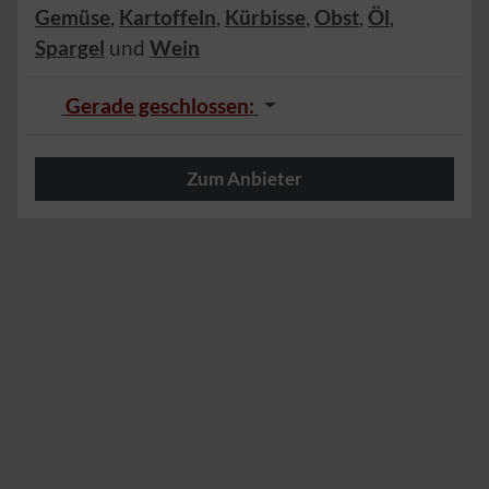
Gemüse
,
Kartoffeln
,
Kürbisse
,
Obst
,
Öl
,
Spargel
und
Wein
Gerade geschlossen
:
Zum Anbieter
Herzlich