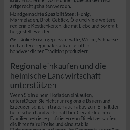
Eier:
Frische Eier von Hühnern, die auf dem Hof
artgerecht gehalten werden.
Handgemachte Spezialitäten:
Honig,
Marmeladen, Brot, Gebäck, Öle und viele weitere
regionale Köstlichkeiten, die mit Liebe und Sorgfalt
hergestellt werden.
Getränke:
Frisch gepresste Säfte, Weine, Schnäpse
und andere regionale Getränke, oft in
handwerklicher Tradition produziert.
Regional einkaufen und die
heimische Landwirtschaft
unterstützen
Wenn Sie in einem Hofladen einkaufen,
unterstützen Sie nicht nur regionale Bauern und
Erzeuger, sondern tragen auch aktiv zum Erhalt der
heimischen Landwirtschaft bei. Gerade kleinere
Familienbetriebe profitieren von Direktverkäufen,
die ihnen faire Preise und eine stabile
Einkommensquelle sichern. Im Gegensatz zu großen