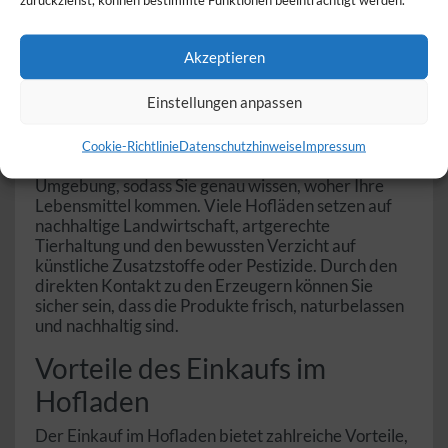
Was macht einen Hofladen
Akzeptieren
besonders?
Einstellungen anpassen
Ein Hofladen ist mehr als nur ein Ort, an dem Sie
Lebensmittel kaufen – er steht für Qualität,
Transparenz und Regionalität. Die Produkte
Cookie-Richtlinie
Datenschutzhinweise
Impressum
stammen direkt vom Bauernhof oder aus der nahen
Umgebung, sodass Sie genau wissen, woher Ihre
Lebensmittel kommen. Viele Hofläden setzen auf
nachhaltige Landwirtschaft, artgerechte
Tierhaltung und den bewussten Verzicht auf
künstliche Zusatzstoffe oder Pestizide. Durch den
direkten Kontakt zu den Erzeugern können Sie
sicher sein, dass die Produkte frisch, naturbelassen
und nachhaltig sind.
Vorteile des Einkaufs im
Hofladen
Der Einkauf im Hofladen bietet zahlreiche Vorteile,