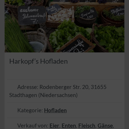
Harkopf’s Hofladen
Adresse:
Rodenberger Str. 20
,
31655
Stadthagen
(
Niedersachsen
)
Kategorie:
Hofladen
Verkauf von:
Eier
,
Enten
,
Fleisch
,
Gänse
,