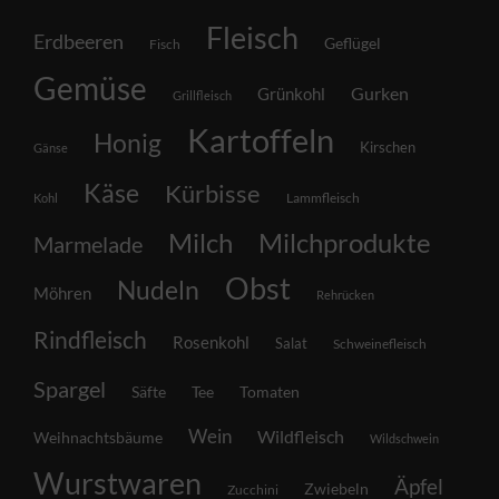
Fleisch
Erdbeeren
Geflügel
Fisch
Gemüse
Grünkohl
Gurken
Grillfleisch
Kartoffeln
Honig
Kirschen
Gänse
Käse
Kürbisse
Lammfleisch
Kohl
Milch
Milchprodukte
Marmelade
Obst
Nudeln
Möhren
Rehrücken
Rindfleisch
Rosenkohl
Salat
Schweinefleisch
Spargel
Säfte
Tee
Tomaten
Wein
Wildfleisch
Weihnachtsbäume
Wildschwein
Wurstwaren
Äpfel
Zwiebeln
Zucchini