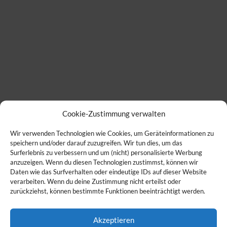
Cookie-Zustimmung verwalten
Wir verwenden Technologien wie Cookies, um Geräteinformationen zu
speichern und/oder darauf zuzugreifen. Wir tun dies, um das
Surferlebnis zu verbessern und um (nicht) personalisierte Werbung
anzuzeigen. Wenn du diesen Technologien zustimmst, können wir
Daten wie das Surfverhalten oder eindeutige IDs auf dieser Website
verarbeiten. Wenn du deine Zustimmung nicht erteilst oder
zurückziehst, können bestimmte Funktionen beeinträchtigt werden.
Akzeptieren