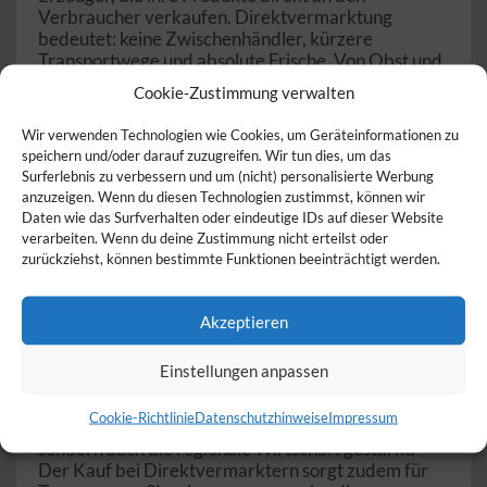
Verbraucher verkaufen. Direktvermarktung
bedeutet: keine Zwischenhändler, kürzere
Transportwege und absolute Frische. Von Obst und
Gemüse über Fleisch und Milchprodukte bis hin zu
Cookie-Zustimmung verwalten
handgemachten Spezialitäten – Direktvermarkter
bieten Ihnen eine Vielfalt an hochwertigen
Wir verwenden Technologien wie Cookies, um Geräteinformationen zu
Produkten, die oft aus biologischem Anbau oder
speichern und/oder darauf zuzugreifen. Wir tun dies, um das
artgerechter Tierhaltung stammen. Entdecken Sie
Surferlebnis zu verbessern und um (nicht) personalisierte Werbung
jetzt Direktvermarkter in Ihrer Nähe und genießen
anzuzeigen. Wenn du diesen Technologien zustimmst, können wir
Sie regionale Qualität direkt vom Bauernhof!
Daten wie das Surfverhalten oder eindeutige IDs auf dieser Website
verarbeiten. Wenn du deine Zustimmung nicht erteilst oder
Was sind Direktvermarkter?
zurückziehst, können bestimmte Funktionen beeinträchtigt werden.
Direktvermarkter sind Landwirte und Erzeuger, die
ihre Produkte ohne Zwischenhändler direkt an den
Akzeptieren
Endkunden verkaufen. Der Verkauf erfolgt über
Hofläden, Wochenmärkte, Ab-Hof-Verkauf oder
Einstellungen anpassen
durch Lieferdienste. Durch diese direkte
Verbindung zwischen Erzeuger und Verbraucher
Cookie-Richtlinie
Datenschutzhinweise
Impressum
wird nicht nur die Qualität der Produkte gesichert,
sondern auch die regionale Wirtschaft gestärkt.
Der Kauf bei Direktvermarktern sorgt zudem für