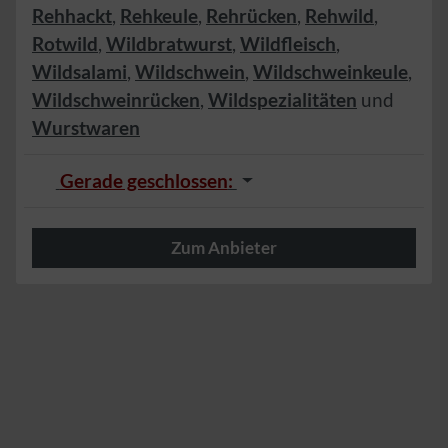
Rehhackt
,
Rehkeule
,
Rehrücken
,
Rehwild
,
Rotwild
,
Wildbratwurst
,
Wildfleisch
,
Wildsalami
,
Wildschwein
,
Wildschweinkeule
,
Wildschweinrücken
,
Wildspezialitäten
und
Wurstwaren
Gerade geschlossen
:
Zum Anbieter
Herzlich