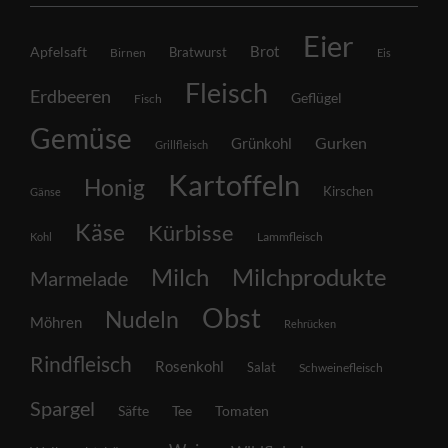
Eier
Brot
Apfelsaft
Bratwurst
Birnen
Eis
Fleisch
Erdbeeren
Geflügel
Fisch
Gemüse
Grünkohl
Gurken
Grillfleisch
Kartoffeln
Honig
Kirschen
Gänse
Käse
Kürbisse
Lammfleisch
Kohl
Milch
Milchprodukte
Marmelade
Obst
Nudeln
Möhren
Rehrücken
Rindfleisch
Rosenkohl
Salat
Schweinefleisch
Spargel
Säfte
Tee
Tomaten