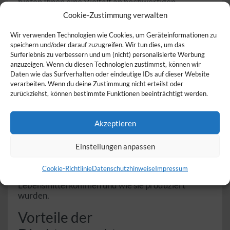
bieten Ihnen eine Vielfalt an hochwertigen
Produkten, die oft aus biologischem Anbau oder
Cookie-Zustimmung verwalten
artgerechter Tierhaltung stammen. Entdecken Sie
jetzt Direktvermarkter in Ihrer Nähe und genießen
Wir verwenden Technologien wie Cookies, um Geräteinformationen zu
Sie regionale Qualität direkt vom Bauernhof!
speichern und/oder darauf zuzugreifen. Wir tun dies, um das
Surferlebnis zu verbessern und um (nicht) personalisierte Werbung
Was sind Direktvermarkter?
anzuzeigen. Wenn du diesen Technologien zustimmst, können wir
Daten wie das Surfverhalten oder eindeutige IDs auf dieser Website
Direktvermarkter sind Landwirte und Erzeuger, die
verarbeiten. Wenn du deine Zustimmung nicht erteilst oder
ihre Produkte ohne Zwischenhändler direkt an den
zurückziehst, können bestimmte Funktionen beeinträchtigt werden.
Endkunden verkaufen. Der Verkauf erfolgt über
Hofläden, Wochenmärkte, Ab-Hof-Verkauf oder
Akzeptieren
durch Lieferdienste. Durch diese direkte
Verbindung zwischen Erzeuger und Verbraucher
wird nicht nur die Qualität der Produkte gesichert,
Einstellungen anpassen
sondern auch die regionale Wirtschaft gestärkt.
Der Kauf bei Direktvermarktern sorgt zudem für
Cookie-Richtlinie
Datenschutzhinweise
Impressum
Transparenz: Sie wissen genau, woher Ihre
Lebensmittel kommen und wie sie produziert
wurden.
Vorteile der