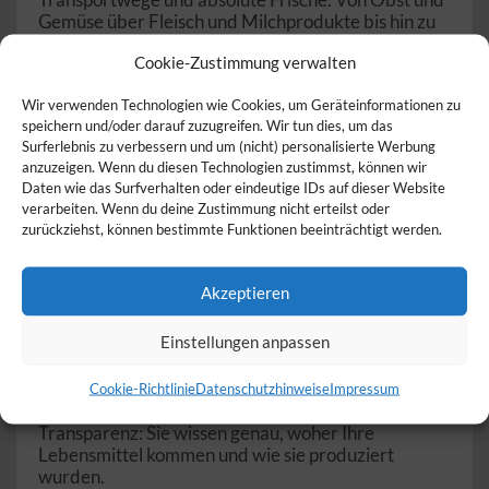
Gemüse über Fleisch und Milchprodukte bis hin zu
handgemachten Spezialitäten – Direktvermarkter
Cookie-Zustimmung verwalten
bieten Ihnen eine Vielfalt an hochwertigen
Produkten, die oft aus biologischem Anbau oder
Wir verwenden Technologien wie Cookies, um Geräteinformationen zu
artgerechter Tierhaltung stammen. Entdecken Sie
speichern und/oder darauf zuzugreifen. Wir tun dies, um das
jetzt Direktvermarkter in Ihrer Nähe und genießen
Surferlebnis zu verbessern und um (nicht) personalisierte Werbung
Sie regionale Qualität direkt vom Bauernhof!
anzuzeigen. Wenn du diesen Technologien zustimmst, können wir
Daten wie das Surfverhalten oder eindeutige IDs auf dieser Website
Was sind Direktvermarkter?
verarbeiten. Wenn du deine Zustimmung nicht erteilst oder
zurückziehst, können bestimmte Funktionen beeinträchtigt werden.
Direktvermarkter sind Landwirte und Erzeuger, die
ihre Produkte ohne Zwischenhändler direkt an den
Endkunden verkaufen. Der Verkauf erfolgt über
Akzeptieren
Hofläden, Wochenmärkte, Ab-Hof-Verkauf oder
durch Lieferdienste. Durch diese direkte
Einstellungen anpassen
Verbindung zwischen Erzeuger und Verbraucher
wird nicht nur die Qualität der Produkte gesichert,
sondern auch die regionale Wirtschaft gestärkt.
Cookie-Richtlinie
Datenschutzhinweise
Impressum
Der Kauf bei Direktvermarktern sorgt zudem für
Transparenz: Sie wissen genau, woher Ihre
Lebensmittel kommen und wie sie produziert
wurden.