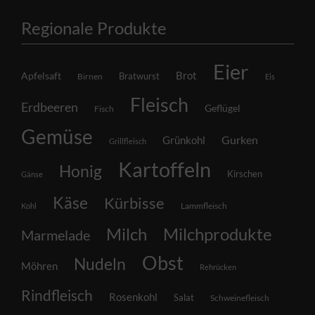
Regionale Produkte
Eier
Brot
Apfelsaft
Bratwurst
Birnen
Eis
Fleisch
Erdbeeren
Geflügel
Fisch
Gemüse
Grünkohl
Gurken
Grillfleisch
Kartoffeln
Honig
Kirschen
Gänse
Käse
Kürbisse
Lammfleisch
Kohl
Milch
Milchprodukte
Marmelade
Obst
Nudeln
Möhren
Rehrücken
Rindfleisch
Rosenkohl
Salat
Schweinefleisch