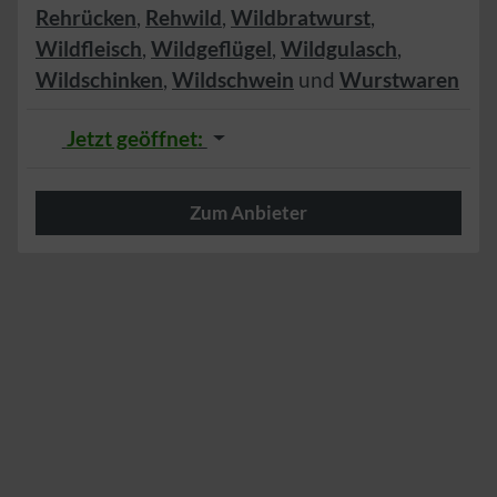
Rehrücken
,
Rehwild
,
Wildbratwurst
,
Wildfleisch
,
Wildgeflügel
,
Wildgulasch
,
Wildschinken
,
Wildschwein
und
Wurstwaren
Jetzt geöffnet
:
Zum Anbieter
Herzlich