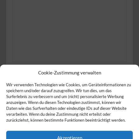
Cookie-Zustimmung verwalten
Wir verwenden Technologien wie Cookies, um Geräteinformationen zu
speichern und/oder darauf zuzugreifen. Wir tun dies, um das
Produkte
Service
Surferlebnis zu verbessern und um (nicht) personalisierte Werbung
anzuzeigen. Wenn du diesen Technologien zustimmst, können wir
Daten wie das Surfverhalten oder eindeutige IDs auf dieser Website
Wir bieten folgende
So bieten wir unsere
verarbeiten. Wenn du deine Zustimmung nicht erteilst oder
Produkte an:
Produkte an:
zurückziehst, können bestimmte Funktionen beeinträchtigt werden.
Eier
,
Gemüse
,
Honig
,
Käse
und
Akzeptieren