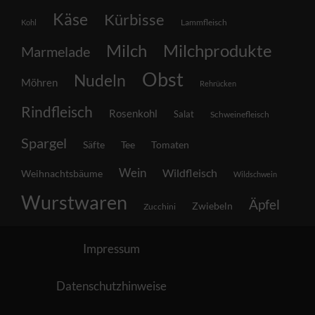
Käse
Kürbisse
Lammfleisch
Kohl
Milch
Milchprodukte
Marmelade
Obst
Nudeln
Möhren
Rehrücken
Rindfleisch
Rosenkohl
Salat
Schweinefleisch
Spargel
Säfte
Tee
Tomaten
Wein
Wildfleisch
Weihnachtsbäume
Wildschwein
Wurstwaren
Äpfel
Zwiebeln
Zucchini
Impressum
Datenschutzhinweise