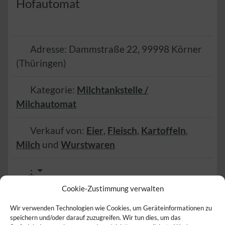
Hofautomat
Adresse:
Dammstraße 22
,
99998
Körner
(
Thüringen
)
Kategorie:
Milchtankstelle /
Milchautomat
Verkauf von:
Eier
,
Fleisch
,
Kartoffeln
,
Milch
und
Wurstwaren
:
Cookie-Zustimmung verwalten
Zum Anbieter
Wir verwenden Technologien wie Cookies, um Geräteinformationen zu
Herzlich
speichern und/oder darauf zuzugreifen. Wir tun dies, um das