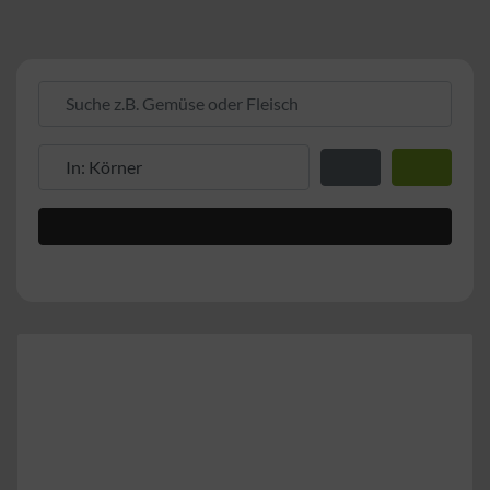
Suche z.B. Gemüse oder Fleisch
Suche z.B. PLZ oder Ort
Entfernung zum Stand
Suchen
Advanced Filters