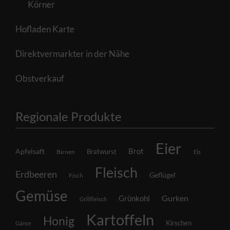
Körner
Hofladen Karte
Direktvermarkter in der Nähe
Obstverkauf
Regionale Produkte
Eier
Brot
Apfelsaft
Bratwurst
Birnen
Eis
Fleisch
Erdbeeren
Geflügel
Fisch
Gemüse
Grünkohl
Gurken
Grillfleisch
Kartoffeln
Honig
Kirschen
Gänse