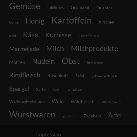
Gemüse
Grünkohl
Gurken
Grillfleisch
Kartoffeln
Honig
Kirschen
Gänse
Käse
Kürbisse
Lammfleisch
Kohl
Milch
Milchprodukte
Marmelade
Obst
Nudeln
Möhren
Rehrücken
Rindfleisch
Rosenkohl
Salat
Schweinefleisch
Spargel
Säfte
Tee
Tomaten
Wein
Wildfleisch
Weihnachtsbäume
Wildschwein
Wurstwaren
Äpfel
Zwiebeln
Zucchini
Impressum