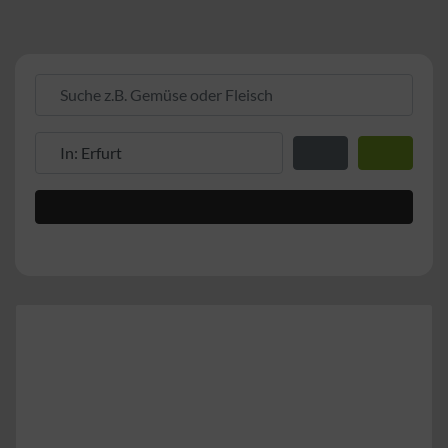
Suche z.B. Gemüse oder Fleisch
Suche z.B. PLZ oder Ort
Entfernung zum Stand
Suchen
Advanced Filters