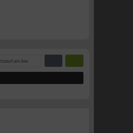
. PLZ oder Ort
Entfernung zum Standort
Suchen
Advanced Filters