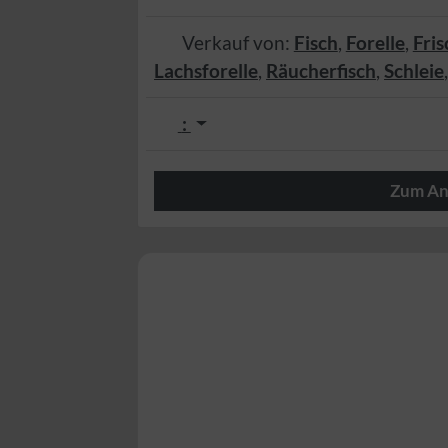
Verkauf von:
Fisch
,
Forelle
,
Fris
Lachsforelle
,
Räucherfisch
,
Schleie
:
Zum An
Herzlich