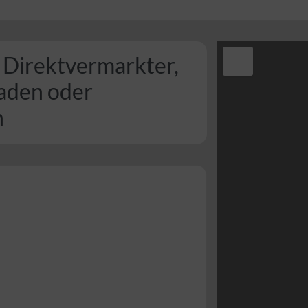
 Direktvermarkter,
laden oder
n