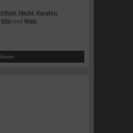
chfisch
,
Hecht
,
Karpfen
,
,
Stör
und
Wels
bieter