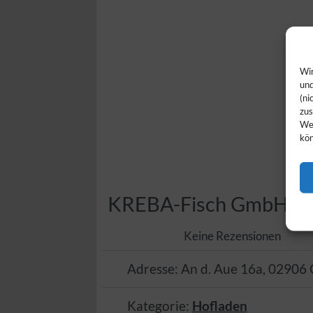
Wir
und
(ni
zus
Web
kön
KREBA-Fisch GmbH
Keine Rezensionen
Adresse:
An d. Aue 16a
,
02906
Kategorie:
Hofladen