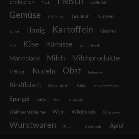
Fleisch
Erdbeeren
Geflügel
Fisch
Gemüse
Grünkohl
Gurken
Grillfleisch
Kartoffeln
Honig
Kirschen
Gänse
Käse
Kürbisse
Lammfleisch
Kohl
Milch
Milchprodukte
Marmelade
Obst
Nudeln
Möhren
Rehrücken
Rindfleisch
Rosenkohl
Salat
Schweinefleisch
Spargel
Säfte
Tee
Tomaten
Wein
Wildfleisch
Weihnachtsbäume
Wildschwein
Wurstwaren
Äpfel
Zwiebeln
Zucchini