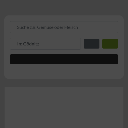
Suche z.B. Gemüse oder Fleisch
Suche z.B. PLZ oder Ort
Entfernung zum Stand
Suchen
Advanced Filters