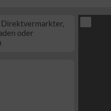
 Direktvermarkter,
laden oder
n