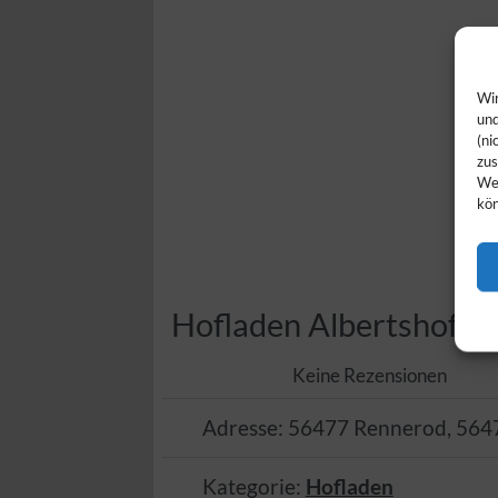
Wir
und
(ni
zus
Web
kön
Hofladen Albertshof
Keine Rezensionen
Adresse:
56477 Rennerod
,
564
Kategorie:
Hofladen