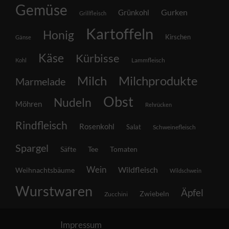
Gemüse
Grünkohl
Gurken
Grillfleisch
Kartoffeln
Honig
Kirschen
Gänse
Käse
Kürbisse
Lammfleisch
Kohl
Milch
Milchprodukte
Marmelade
Obst
Nudeln
Möhren
Rehrücken
Rindfleisch
Rosenkohl
Salat
Schweinefleisch
Spargel
Säfte
Tee
Tomaten
Wein
Wildfleisch
Weihnachtsbäume
Wildschwein
Wurstwaren
Äpfel
Zwiebeln
Zucchini
Impressum