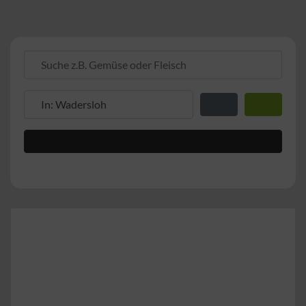
Suche z.B. Gemüse oder Fleisch
Suche z.B. PLZ oder Ort
Entfernung zum Stand
Suchen
Advanced Filters