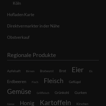
Köln
Hofladen Karte
Direktvermarkter in der Nähe
Obstverkauf
Regionale Produkte
Eier
Brot
Apfelsaft
Bratwurst
Birnen
Eis
Fleisch
Erdbeeren
Geflügel
Fisch
Gemüse
Grünkohl
Gurken
Grillfleisch
Kartoffeln
Honig
Kirschen
Gänse