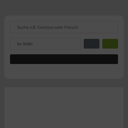
Suche z.B. Gemüse oder Fleisch
Suche z.B. PLZ oder Ort
Entfernung zum Stand
Suchen
Advanced Filters