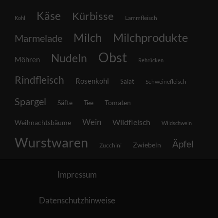
Käse
Kürbisse
Lammfleisch
Kohl
Milch
Milchprodukte
Marmelade
Obst
Nudeln
Möhren
Rehrücken
Rindfleisch
Rosenkohl
Salat
Schweinefleisch
Spargel
Säfte
Tee
Tomaten
Wein
Wildfleisch
Weihnachtsbäume
Wildschwein
Wurstwaren
Äpfel
Zwiebeln
Zucchini
Impressum
Datenschutzhinweise