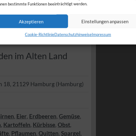
nen bestimmte Funktionen beeinträchtigt werden.
Akzeptieren
Einstellungen anpassen
Cookie-Richtlinie
Datenschutzhinweise
Impressum
den im Alten Land
h 18
,
21129
Hamburg
(
Hamburg
)
irnen
,
Eier
,
Erdbeeren
,
Gemüse
,
n
,
Kartoffeln
,
Kürbisse
,
Obst
,
äfte
,
Pflaumen
,
Quitten
,
Spargel
,