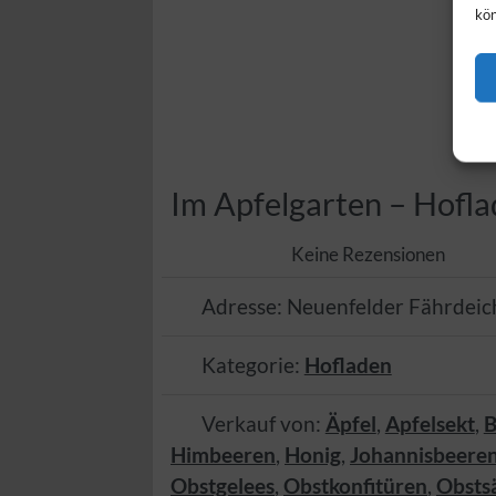
kön
Im Apfelgarten – Hofla
Keine Rezensionen
Adresse:
Neuenfelder Fährdeic
Kategorie:
Hofladen
Verkauf von:
Äpfel
,
Apfelsekt
,
B
Himbeeren
,
Honig
,
Johannisbeere
Obstgelees
,
Obstkonfitüren
,
Obsts