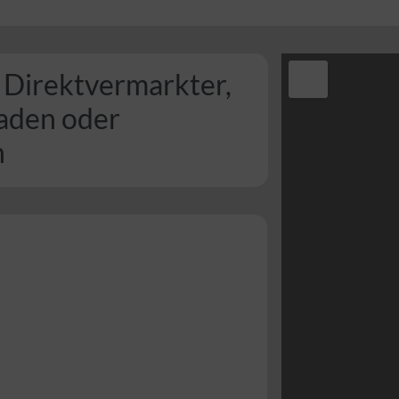
 Direktvermarkter,
laden oder
n