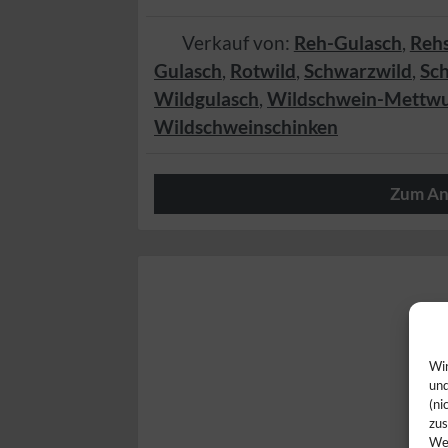
Verkauf von:
Reh-Gulasch
,
Reh
Gulasch
,
Rotwild
,
Schwarzwild
,
Sc
Wildgulasch
,
Wildschwein-Mettwu
Wildschweinschinken
Zum An
Wir
Wir
und
(ni
zus
Web