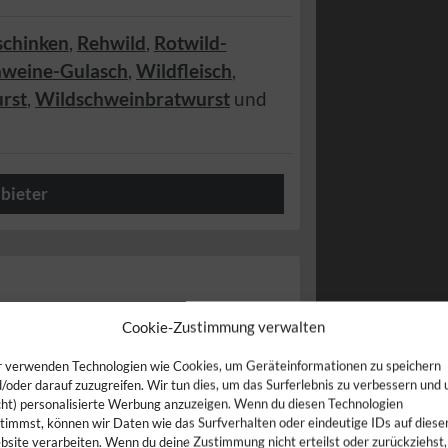
schinken
,
Rehwild
,
Rotwild-
hweine-Gulasch
,
Wildfleisch
,
rst
,
Wildschweinbratwurst
und
bieter
Cookie-Zustimmung verwalten
 verwenden Technologien wie Cookies, um Geräteinformationen zu speichern
/oder darauf zuzugreifen. Wir tun dies, um das Surferlebnis zu verbessern und
cht) personalisierte Werbung anzuzeigen. Wenn du diesen Technologien
timmst, können wir Daten wie das Surfverhalten oder eindeutige IDs auf diese
site verarbeiten. Wenn du deine Zustimmung nicht erteilst oder zurückziehst,