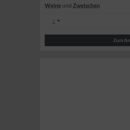
Weine
und
Zwetschen
:
Zum An
Herzlich