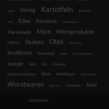
Kartoffeln
Honig
Kirschen
Gänse
Käse
Kürbisse
Lammfleisch
Kohl
Milch
Milchprodukte
Marmelade
Obst
Nudeln
Möhren
Rehrücken
Rindfleisch
Rosenkohl
Salat
Schweinefleisch
Spargel
Säfte
Tee
Tomaten
Wein
Wildfleisch
Weihnachtsbäume
Wildschwein
Wurstwaren
Äpfel
Zwiebeln
Zucchini
Impressum