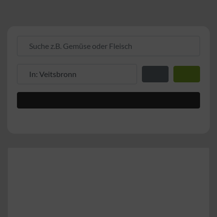
Suche z.B. Gemüse oder Fleisch
Suche z.B. PLZ oder Ort
Entfernung zum Stand
Suchen
Advanced Filters