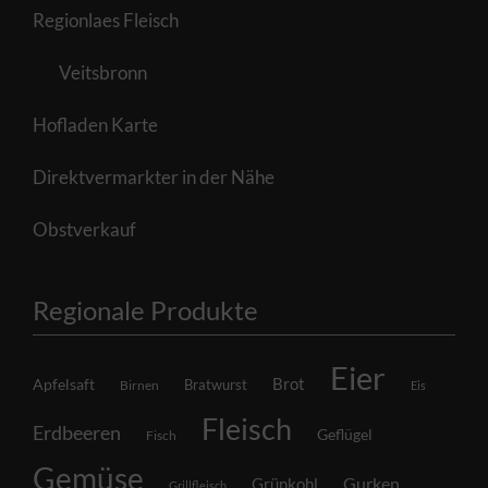
Regionlaes Fleisch
Veitsbronn
Hofladen Karte
Direktvermarkter in der Nähe
Obstverkauf
Regionale Produkte
Eier
Brot
Apfelsaft
Bratwurst
Birnen
Eis
Fleisch
Erdbeeren
Geflügel
Fisch
Gemüse
Grünkohl
Gurken
Grillfleisch