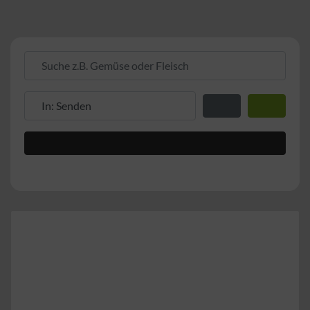
Suche z.B. Gemüse oder Fleisch
Suche z.B. PLZ oder Ort
Entfernung zum Stand
Suchen
Advanced Filters