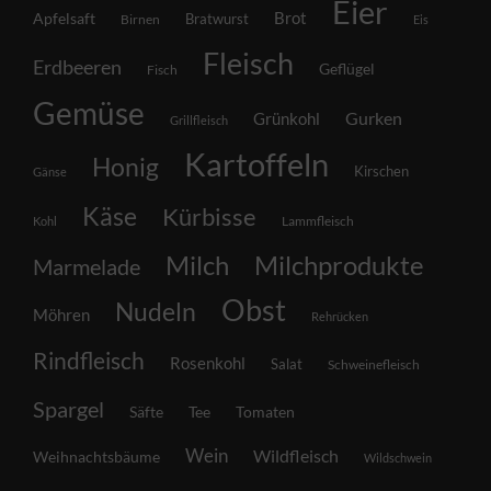
Eier
Brot
Apfelsaft
Bratwurst
Birnen
Eis
Fleisch
Erdbeeren
Geflügel
Fisch
Gemüse
Grünkohl
Gurken
Grillfleisch
Kartoffeln
Honig
Kirschen
Gänse
Käse
Kürbisse
Lammfleisch
Kohl
Milch
Milchprodukte
Marmelade
Obst
Nudeln
Möhren
Rehrücken
Rindfleisch
Rosenkohl
Salat
Schweinefleisch
Spargel
Säfte
Tee
Tomaten
Wein
Wildfleisch
Weihnachtsbäume
Wildschwein