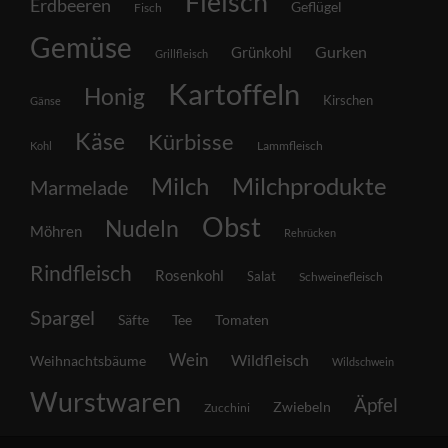
Fleisch
Erdbeeren
Geflügel
Fisch
Gemüse
Grünkohl
Gurken
Grillfleisch
Kartoffeln
Honig
Kirschen
Gänse
Käse
Kürbisse
Lammfleisch
Kohl
Milch
Milchprodukte
Marmelade
Obst
Nudeln
Möhren
Rehrücken
Rindfleisch
Rosenkohl
Salat
Schweinefleisch
Spargel
Säfte
Tee
Tomaten
Wein
Wildfleisch
Weihnachtsbäume
Wildschwein
Wurstwaren
Äpfel
Zwiebeln
Zucchini