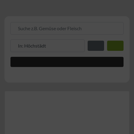
Suche z.B. Gemüse oder Fleisch
Suche z.B. PLZ oder Ort
Entfernung zum Stand
Suchen
Advanced Filters