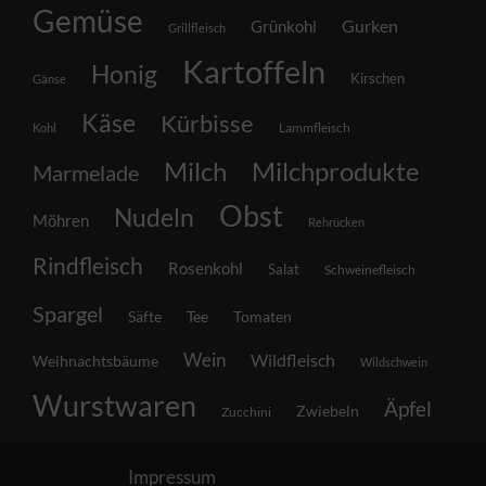
Gemüse
Grünkohl
Gurken
Grillfleisch
Kartoffeln
Honig
Kirschen
Gänse
Käse
Kürbisse
Lammfleisch
Kohl
Milch
Milchprodukte
Marmelade
Obst
Nudeln
Möhren
Rehrücken
Rindfleisch
Rosenkohl
Salat
Schweinefleisch
Spargel
Säfte
Tee
Tomaten
Wein
Wildfleisch
Weihnachtsbäume
Wildschwein
Wurstwaren
Äpfel
Zwiebeln
Zucchini
Impressum