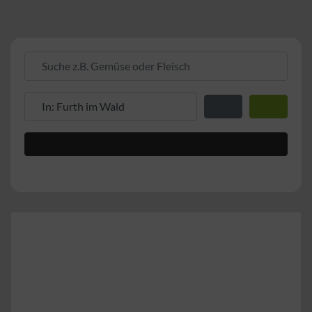
Suche z.B. Gemüse oder Fleisch
Suche z.B. PLZ oder Ort
Entfernung zum Stand
Suchen
Advanced Filters