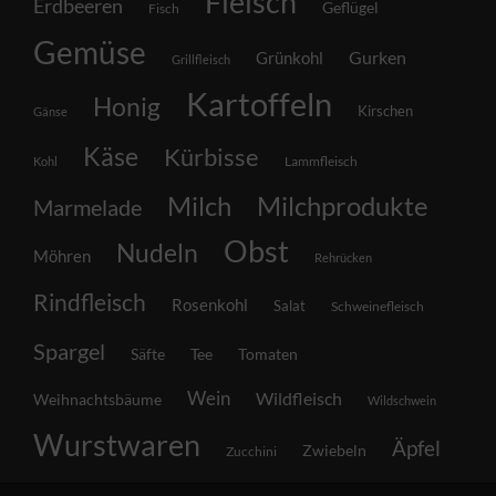
Fleisch
Erdbeeren
Geflügel
Fisch
Gemüse
Grünkohl
Gurken
Grillfleisch
Kartoffeln
Honig
Kirschen
Gänse
Käse
Kürbisse
Lammfleisch
Kohl
Milch
Milchprodukte
Marmelade
Obst
Nudeln
Möhren
Rehrücken
Rindfleisch
Rosenkohl
Salat
Schweinefleisch
Spargel
Säfte
Tee
Tomaten
Wein
Wildfleisch
Weihnachtsbäume
Wildschwein
Wurstwaren
Äpfel
Zwiebeln
Zucchini