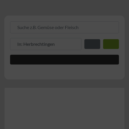
Suche z.B. Gemüse oder Fleisch
Suche z.B. PLZ oder Ort
Entfernung zum Stand
Suchen
Advanced Filters