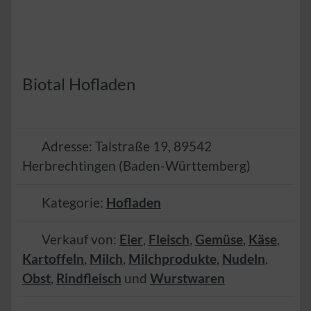
Biotal Hofladen
Adresse:
Talstraße 19
,
89542
Herbrechtingen
(
Baden-Württemberg
)
Kategorie:
Hofladen
Verkauf von:
Eier
,
Fleisch
,
Gemüse
,
Käse
,
Kartoffeln
,
Milch
,
Milchprodukte
,
Nudeln
,
Obst
,
Rindfleisch
und
Wurstwaren